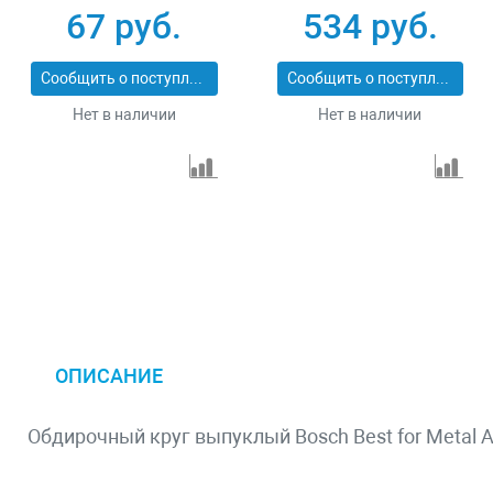
9%WA+75%A+16%B,
абразивный
67 руб.
534 руб.
Сибртех 744007
125х22.2 мм Kraftool
CORAL 36599-125
Сообщить о поступлении
Сообщить о поступлении
Нет в наличии
Нет в наличии
ОПИСАНИЕ
Обдирочный круг выпуклый Bosch Best for Metal A 