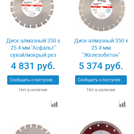
Диск алмазный 350 х
Диск алмазный 350 х
25.4 мм "Асфальт"
25.4 мм
сухой/мокрый рез
"Железобетон"
Pro Matrix 731073
сухой/мокрый рез
4 831 руб.
5 374 руб.
Pro Matrix 731103
Сообщить о поступлении
Сообщить о поступлении
Нет в наличии
Нет в наличии