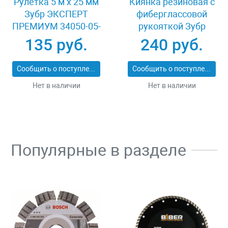
Рулетка 5 м x 25 мм
Киянка резиновая с
Зубр ЭКСПЕРТ
фиберглассовой
ПРЕМИУМ 34050-05-
рукояткой Зубр
25_z01
ЭКСПЕРТ 2053-
135 руб.
240 руб.
60_z01
Сообщить о поступлении
Сообщить о поступлении
Нет в наличии
Нет в наличии
Популярные в разделе