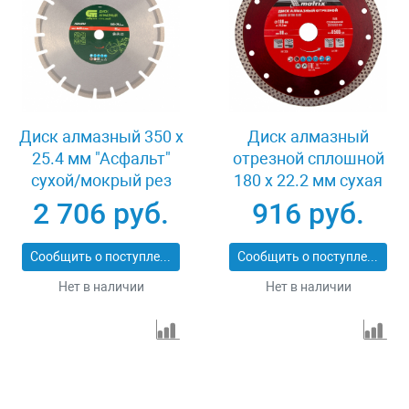
Диск алмазный 350 х
Диск алмазный
25.4 мм "Асфальт"
отрезной сплошной
сухой/мокрый рез
180 х 22.2 мм сухая
Сибртех 731013
резка Matrix
2 706 руб.
916 руб.
Professional 73128
Сообщить о поступлении
Сообщить о поступлении
Нет в наличии
Нет в наличии