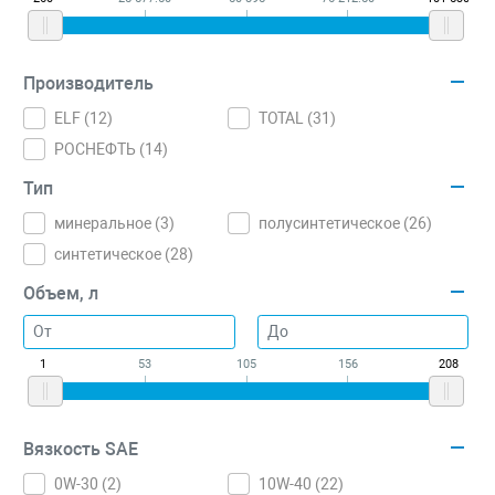
Производитель
ELF (
12
)
TOTAL (
31
)
РОСНЕФТЬ (
14
)
Тип
минеральное (
3
)
полусинтетическое (
26
)
синтетическое (
28
)
Объем, л
1
53
105
156
208
Вязкость SAE
0W-30 (
2
)
10W-40 (
22
)