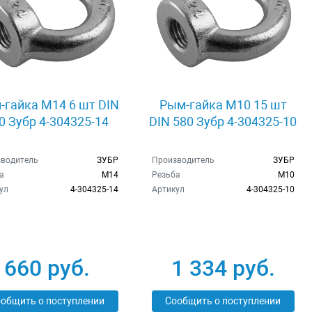
-гайка M14 6 шт DIN
Рым-гайка M10 15 шт
0 Зубр 4-304325-14
DIN 580 Зубр 4-304325-10
водитель
ЗУБР
Производитель
ЗУБР
а
M14
Резьба
M10
ул
4-304325-14
Артикул
4-304325-10
660 руб.
1 334 руб.
общить о поступлении
Сообщить о поступлении