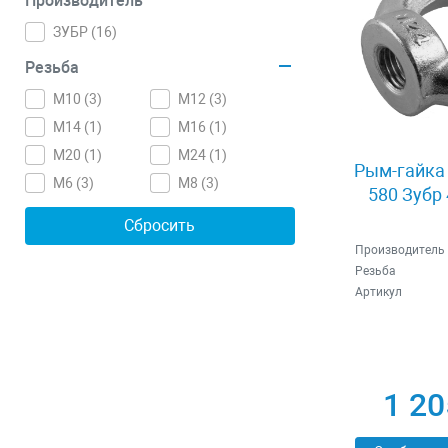
Производитель
ЗУБР (
16
)
Резьба
M10 (
3
)
M12 (
3
)
M14 (
1
)
M16 (
1
)
M20 (
1
)
M24 (
1
)
Рым-гайка 
M6 (
3
)
M8 (
3
)
580 Зубр
Производитель
Резьба
Артикул
1 20