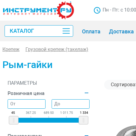
Пн - Пт: с 10:0
КАТАЛОГ
Оплата
Доставка
Крепеж
Грузовой крепеж (такелаж)
Рым-гайки
ПАРАМЕТРЫ
Розничная цена
45
367.25
689.50
1 011.75
1 334