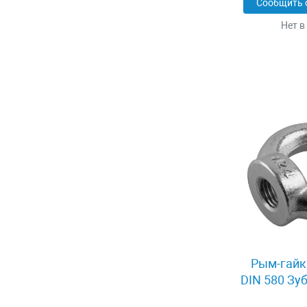
Сообщить 
Нет в
Рым-гайк
DIN 580 Зу