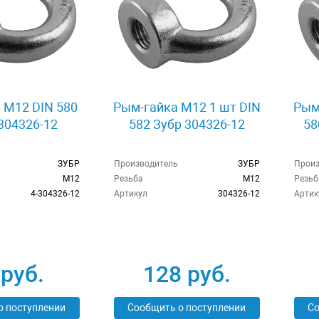
 M12 DIN 580
Рым-гайка М12 1 шт DIN
Рым
-304326-12
582 Зубр 304326-12
58
ЗУБР
Производитель
ЗУБР
Произ
M12
Резьба
M12
Резьб
4-304326-12
Артикул
304326-12
Артик
 руб.
128 руб.
о поступлении
Сообщить о поступлении
Со