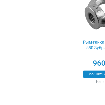
Рым-гайка 
580 Зубр
960
Сообщить 
Нет в