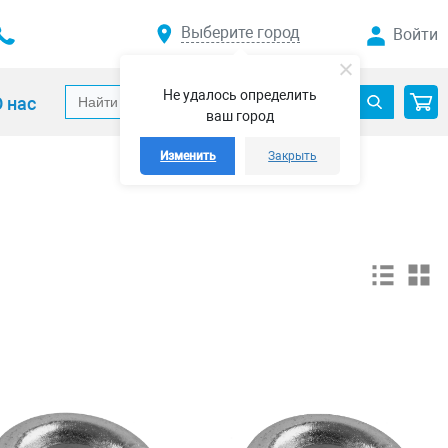
Выберите город
Войти
Не удалось определить
 нас
ваш город
Изменить
Закрыть