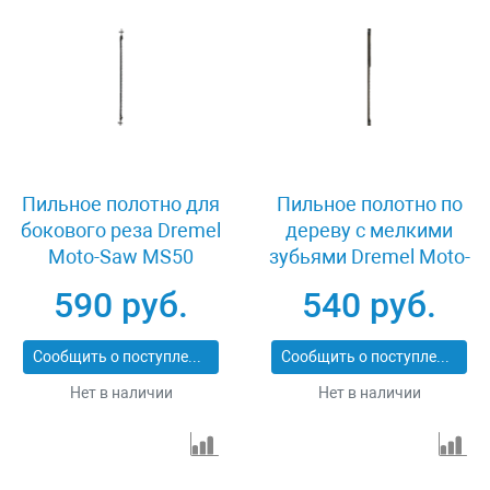
Пильное полотно для
Пильное полотно по
бокового реза Dremel
дереву с мелкими
Moto-Saw MS50
зубьями Dremel Moto-
2615MS50JA
Saw MS52
590 руб.
540 руб.
2615MS52JA
Сообщить о поступлении
Сообщить о поступлении
Нет в наличии
Нет в наличии