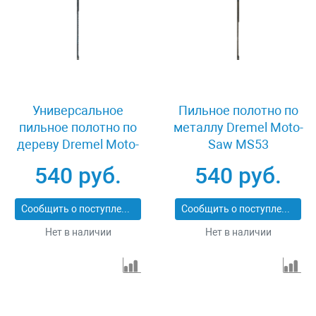
Универсальное
Пильное полотно по
пильное полотно по
металлу Dremel Moto-
дереву Dremel Moto-
Saw MS53
Saw MS51
2615MS53JA
540 руб.
540 руб.
2615MS51JA
Сообщить о поступлении
Сообщить о поступлении
Нет в наличии
Нет в наличии