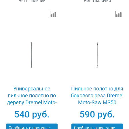
Нет в наличии
Нет в наличии
Универсальное
Пильное полотно для
пильное полотно по
бокового реза Dremel
дереву Dremel Moto-
Moto-Saw MS50
Saw MS51
2615MS50JA
540 руб.
590 руб.
2615MS51JA
Сообщить о поступлении
Сообщить о поступлении