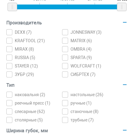
Производитель
DEXX (
7
)
JONNESWAY (
3
)
KRAFTOOL (
21
)
MATRIX (
6
)
MIRAX (
8
)
OMBRA (
4
)
RUSSIA (
5
)
SPARTA (
9
)
STAYER (
12
)
WOLFCRAFT (
1
)
ЗУБР (
29
)
СИБРТЕХ (
7
)
Тип
наковальня (
2
)
настольные (
26
)
реечный пресс (
1
)
ручные (
1
)
слесарные (
62
)
станочные (
8
)
столярные (
5
)
трубные (
7
)
Ширина губок, мм