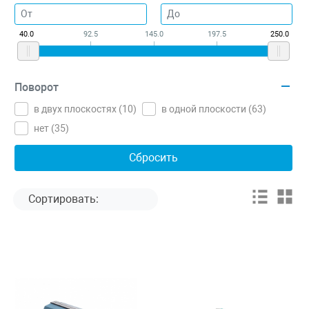
40.0
92.5
145.0
197.5
250.0
Поворот
в двух плоскостях (
10
)
в одной плоскости (
63
)
нет (
35
)