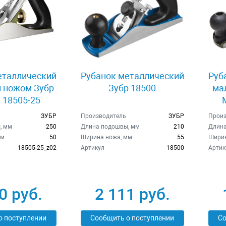
еталлический
Рубанок металлический
Руб
 ножом Зубр
Зубр 18500
ма
18505-25
ЗУБР
Производитель
ЗУБР
Произ
, мм
250
Длина подошвы, мм
210
Длина
мм
50
Ширина ножа, мм
55
Ширин
18505-25_z02
Артикул
18500
Артик
0 руб.
2 111 руб.
о поступлении
Сообщить о поступлении
Со