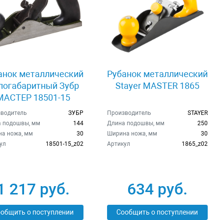
анок металлический
Рубанок металлический
логабаритный Зубр
Stayer MASTER 1865
МАСТЕР 18501-15
водитель
ЗУБР
Производитель
STAYER
 подошвы, мм
144
Длина подошвы, мм
250
а ножа, мм
30
Ширина ножа, мм
30
ул
18501-15_z02
Артикул
1865_z02
1 217 руб.
634 руб.
общить о поступлении
Сообщить о поступлении