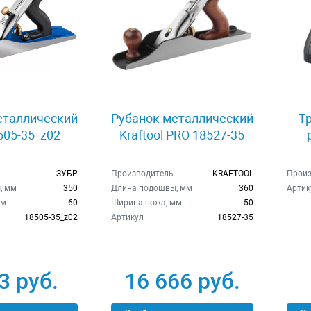
еталлический
Рубанок металлический
Т
505-35_z02
Kraftool PRO 18527-35
ЗУБР
Производитель
KRAFTOOL
Произ
, мм
350
Длина подошвы, мм
360
Артик
мм
60
Ширина ножа, мм
50
18505-35_z02
Артикул
18527-35
3 руб.
16 666 руб.