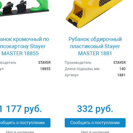
анок кромочный по
Рубанок обдирочный
псокартону Stayer
пластиковый Stayer
MASTER 18855
MASTER 1881
водитель
STAYER
Производитель
STAYER
ул
18855
Длина подошвы, мм
140
Артикул
1881
1 177 руб.
332 руб.
общить о поступлении
Сообщить о поступлении
Нет в наличии
Нет в наличии