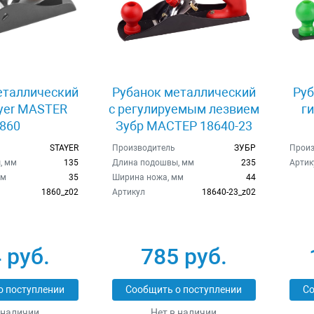
еталлический
Рубанок металлический
Руб
yer MASTER
с регулируемым лезвием
ги
860
Зубр МАСТЕР 18640-23
STAYER
Производитель
ЗУБР
Произ
, мм
135
Длина подошвы, мм
235
Артик
мм
35
Ширина ножа, мм
44
1860_z02
Артикул
18640-23_z02
 руб.
785 руб.
о поступлении
Сообщить о поступлении
Со
 наличии
Нет в наличии