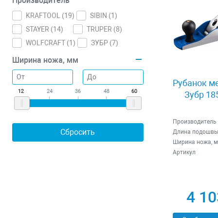
Производитель
KRAFTOOL (
19
)
SIBIN (
1
)
STAYER (
14
)
TRUPER (
8
)
WOLFCRAFT (
1
)
ЗУБР (
7
)
Ширина ножа, мм
Рубанок м
12
24
36
48
60
Зубр 18
Производитель
Длина подошвы
Ширина ножа, 
Артикул
4 10