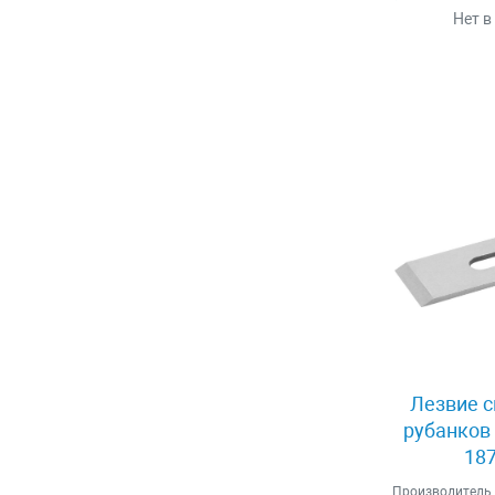
Нет в
Лезвие с
рубанков 
187
Производитель