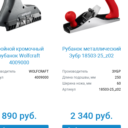
ройной кромочный
Рубанок металлический
рубанок Wolfcraft
Зубр 18503-25_z02
4009000
водитель
WOLFCRAFT
Производитель
ЗУБР
ул
4009000
Длина подошвы, мм
250
Ширина ножа, мм
60
Артикул
18503-25_z02
890 руб.
2 340 руб.