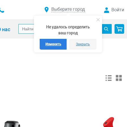
Выберите город
Войти
Не удалось определить
 нас
ваш город
Изменить
Закрыть