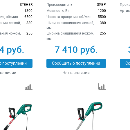
STEHER
Производитель
ЗУБР
Произ
1300
Мощность, Вт
1200
Артик
ия, об/мин
6500
Частота вращения, об/мин
5500
ния леской,
380
Ширина скашивания леской,
380
мм
ания ножом,
255
Ширина скашивания ножом,
255
мм
4 руб.
7 410 руб.
о поступлении
Сообщить о поступлении
Со
 наличии
Нет в наличии