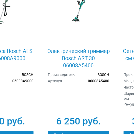
са Bosch AFS
Электрический триммер
Сет
6008A9000
Bosch ART 30
см 
06008A5400
BOSCH
Производитель
BOSCH
Произ
06008A9000
Артикул
06008A5400
Мощно
Часто
Ширин
мм
Режущ
0 руб.
6 250 руб.