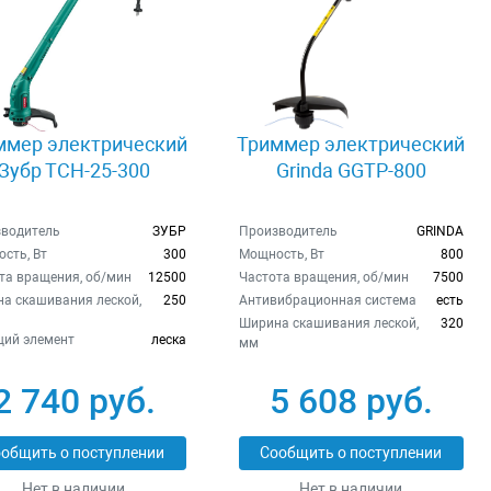
ммер электрический
Триммер электрический
Зубр ТСН-25-300
Grinda GGTP-800
водитель
ЗУБР
Производитель
GRINDA
сть, Вт
300
Мощность, Вт
800
та вращения, об/мин
12500
Частота вращения, об/мин
7500
а скашивания леской,
250
Антивибрационная система
есть
Ширина скашивания леской,
320
ий элемент
леска
мм
2 740 руб.
5 608 руб.
общить о поступлении
Сообщить о поступлении
Нет в наличии
Нет в наличии