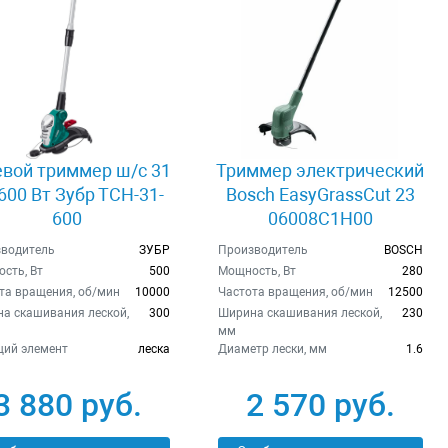
евой триммер ш/с 31
Триммер электрический
600 Вт Зубр ТСН-31-
Bosch EasyGrassCut 23
600
06008C1H00
водитель
ЗУБР
Производитель
BOSCH
сть, Вт
500
Мощность, Вт
280
та вращения, об/мин
10000
Частота вращения, об/мин
12500
а скашивания леской,
300
Ширина скашивания леской,
230
мм
ий элемент
леска
Диаметр лески, мм
1.6
3 880 руб.
2 570 руб.