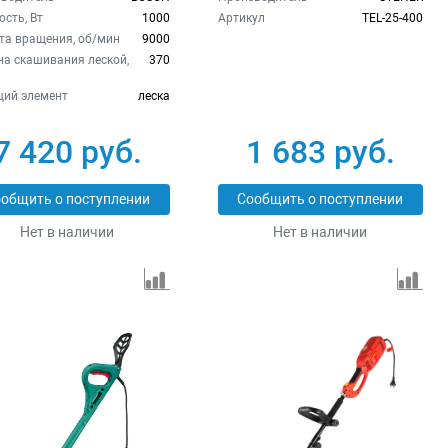
сть, Вт
1000
Артикул
TEL-25-400
та вращения, об/мин
9000
а скашивания леской,
370
ий элемент
леска
7 420 руб.
1 683 руб.
общить о поступлении
Сообщить о поступлении
Нет в наличии
Нет в наличии