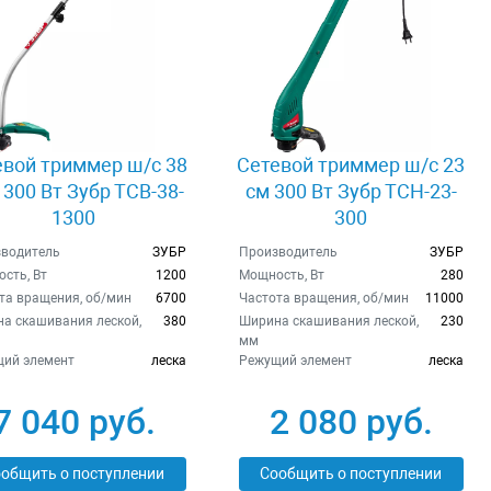
евой триммер ш/с 38
Сетевой триммер ш/с 23
1300 Вт Зубр ТСВ-38-
см 300 Вт Зубр ТСН-23-
1300
300
водитель
ЗУБР
Производитель
ЗУБР
сть, Вт
1200
Мощность, Вт
280
та вращения, об/мин
6700
Частота вращения, об/мин
11000
а скашивания леской,
380
Ширина скашивания леской,
230
мм
ий элемент
леска
Режущий элемент
леска
7 040 руб.
2 080 руб.
общить о поступлении
Сообщить о поступлении