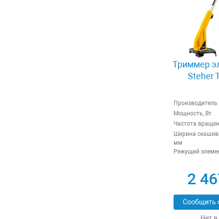
Триммер э
Steher 
Производитель
Мощность, Вт
Частота вращен
Ширина скашива
мм
Режущий элеме
2 46
Сообщить 
Нет в