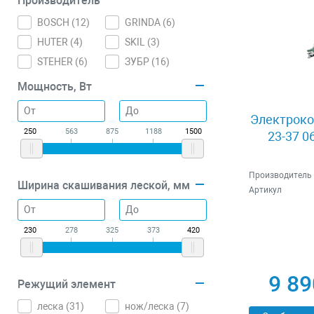
Производитель
BOSCH (
12
)
GRINDA (
6
)
HUTER (
4
)
SKIL (
3
)
STEHER (
6
)
ЗУБР (
16
)
Мощность, Вт
Электроко
250
563
875
1188
1500
23-37 0
Производитель
Ширина скашивания леской, мм
Артикул
230
278
325
373
420
9 89
Режущий элемент
леска (
31
)
нож/леска (
7
)