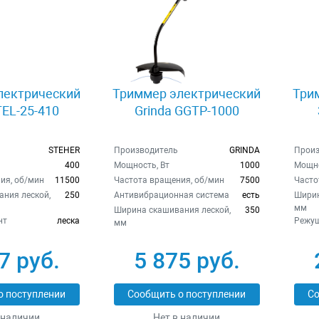
лектрический
Триммер электрический
Три
TEL-25-410
Grinda GGTP-1000
STEHER
Производитель
GRINDA
Произ
400
Мощность, Вт
1000
Мощно
ия, об/мин
11500
Частота вращения, об/мин
7500
Часто
ния леской,
250
Антивибрационная система
есть
Ширин
мм
Ширина скашивания леской,
350
нт
леска
Режущ
мм
7 руб.
5 875 руб.
о поступлении
Сообщить о поступлении
Со
 наличии
Нет в наличии