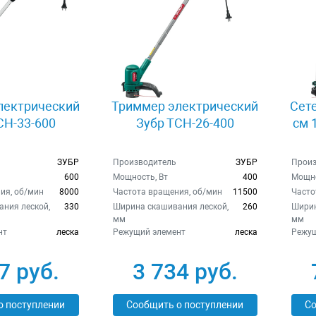
лектрический
Триммер электрический
Сет
СН-33-600
Зубр ТСН-26-400
см 
ЗУБР
Производитель
ЗУБР
Произ
600
Мощность, Вт
400
Мощно
ия, об/мин
8000
Частота вращения, об/мин
11500
Часто
ния леской,
330
Ширина скашивания леской,
260
Ширин
мм
мм
нт
леска
Режущий элемент
леска
Режущ
7 руб.
3 734 руб.
о поступлении
Сообщить о поступлении
Со