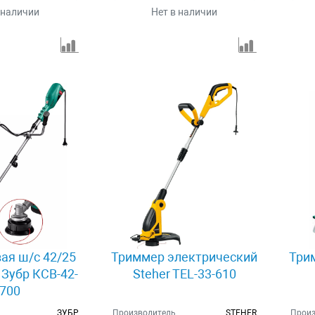
 наличии
Нет в наличии
вая ш/с 42/25
Триммер электрический
Три
 Зубр КСВ-42-
Steher TEL-33-610
700
ЗУБР
Производитель
STEHER
Произ