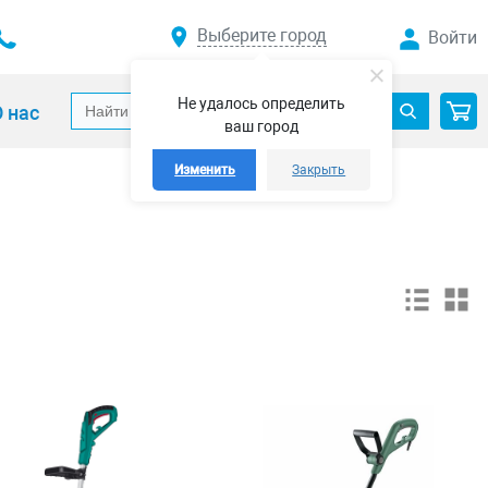
Выберите город
Войти
Не удалось определить
 нас
ваш город
Изменить
Закрыть