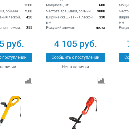
1500
Мощность, Вт
600
Мощно
ия, об/мин
7500
Частота вращения, об/мин
9000
Часто
ния леской,
420
Ширина скашивания леской,
330
Ширин
мм
мм
ания ножом,
255
Режущий элемент
леска
Режущ
5 руб.
4 105 руб.
о поступлении
Сообщить о поступлении
Со
 наличии
Нет в наличии