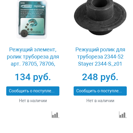
Режущий элемент,
Режущий ролик для
ролик трубореза для
трубореза 2344-52
арт. 78705, 78706,
Stayer 2344-S_z01
4.5х3х16 мм, для
134 руб.
248 руб.
резки труб из
цветных металлов
Сообщить о поступлении
Сообщить о поступлении
Gross 78708
Нет в наличии
Нет в наличии