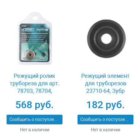
Режущий ролик
Режущий элемент
трубореза для арт.
для труборезов
78703, 78704,
23710-64, Зубр
6,2х4.8х18 мм, для
ЭКСПЕРТ 23711-6-18
568 руб.
182 руб.
резки труб из
нержавеющей стали
Сообщить о поступлении
Сообщить о поступлении
и из цветных
металлов Gross 78709
Нет в наличии
Нет в наличии