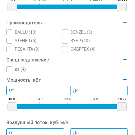
Производитель
BALLU (
13
)
DENZEL (
5
)
STEHER (
6
)
ЗУБР (
10
)
РЕСАНТА (
3
)
СИБРТЕХ (
4
)
Спецпредложение
да (
4
)
Мощность, кВт
10.0
34.7
59.4
84.0
108.7
Воздушный поток, куб. м/ч