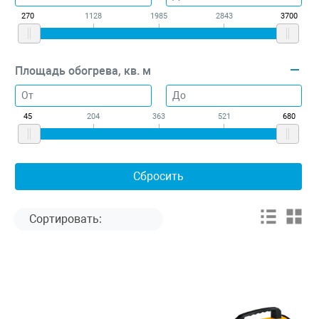
270
1128
1985
2843
3700
Площадь обогрева, кв. м
45
204
363
521
680