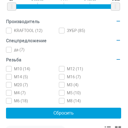
Производитель
KRAFTOOL (
12
)
ЗУБР (
85
)
Спецпредложение
да (
7
)
Резьба
M10 (
14
)
M12 (
11
)
M14 (
5
)
M16 (
7
)
M20 (
7
)
M3 (
4
)
M4 (
7
)
M5 (
10
)
M6 (
18
)
M8 (
14
)