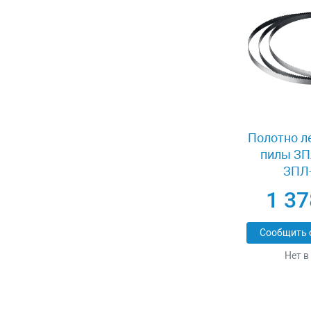
Полотно л
пилы ЗП
ЗПЛ-
1 37
Сообщить 
Нет в