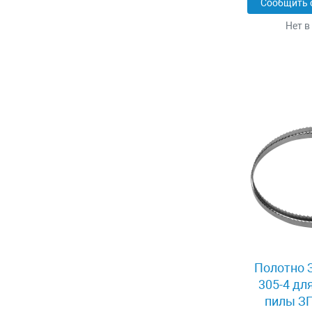
Сообщить 
Нет в
Полотно З
305-4 дл
пилы ЗП