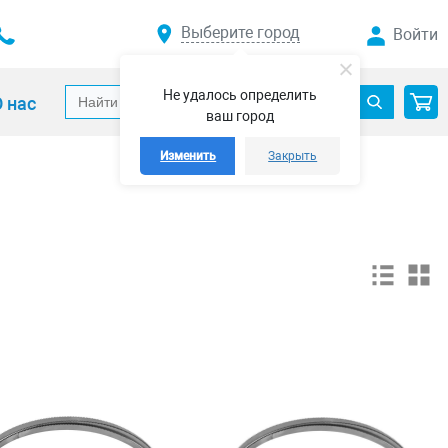
Выберите город
Войти
Не удалось определить
 нас
ваш город
Изменить
Закрыть