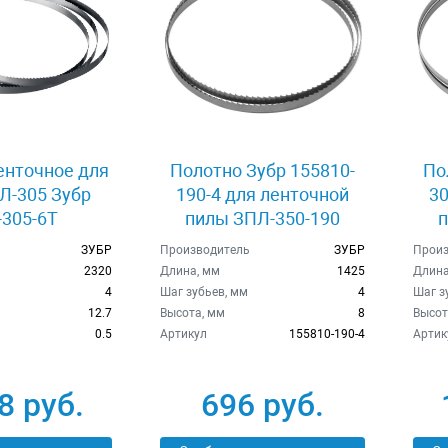
енточное для
Полотно Зубр 155810-
По
Л-305 Зубр
190-4 для ленточной
30
305-6Т
пилы ЗПЛ-350-190
п
ЗУБР
Производитель
ЗУБР
Произ
2320
Длина, мм
1425
Длина
4
Шаг зубьев, мм
4
Шаг з
12.7
Высота, мм
8
Высот
0.5
Артикул
155810-190-4
Артик
8 руб.
696 руб.