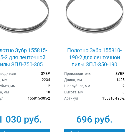
лотно Зубр 155815-
Полотно Зубр 155810-
5-2 для ленточной
190-2 для ленточной
илы ЗПЛ-750-305
пилы ЗПЛ-350-190
водитель
ЗУБР
Производитель
ЗУБР
, мм
2234
Длина, мм
1425
убьев, мм
2
Шаг зубьев, мм
2
а, мм
10
Высота, мм
8
ул
155815-305-2
Артикул
155810-190-2
1 030 руб.
696 руб.