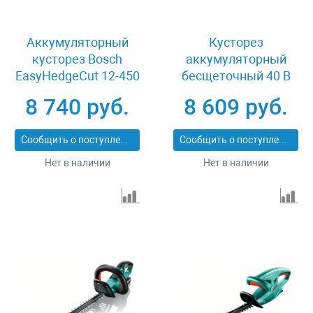
Аккумуляторный
Кусторез
кусторез Bosch
аккумуляторный
EasyHedgeCut 12-450
бесщеточный 40 В
0600849A0B
2x20В 610 мм без АКБ
8 740 руб.
8 609 руб.
LMS Зубр КРА-4061
Сообщить о поступлении
Сообщить о поступлении
Нет в наличии
Нет в наличии