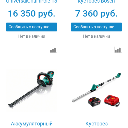
UniversalChainPole 18
кусторез Bosch
06008B3101
EasyHedgeCut 18-45
16 350 руб.
7 360 руб.
0600849H01
Сообщить о поступлении
Сообщить о поступлении
Нет в наличии
Нет в наличии
Аккумуляторный
Кусторез