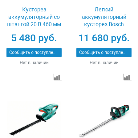
Кусторез
Легкий
аккумуляторный со
аккумуляторный
штангой 20 В 460 мм
кусторез Bosch
без АКБ LMS Зубр
EasyHedgeCut 18-45
5 480 руб.
11 680 руб.
КРАШ-2046
0600849H00
Сообщить о поступлении
Сообщить о поступлении
Нет в наличии
Нет в наличии