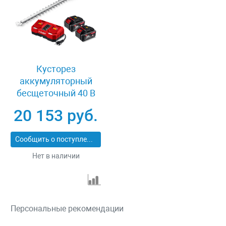
Кусторез
аккумуляторный
бесщеточный 40 В
2x20В 610 мм 2 АКБ
20 153 руб.
LMS 4 Ач Зубр
КРА-4061-42
Сообщить о поступлении
Нет в наличии
Персональные рекомендации