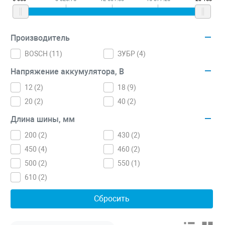
Производитель
BOSCH (
11
)
ЗУБР (
4
)
Напряжение аккумулятора, В
12 (
2
)
18 (
9
)
20 (
2
)
40 (
2
)
Длина шины, мм
200 (
2
)
430 (
2
)
450 (
4
)
460 (
2
)
500 (
2
)
550 (
1
)
610 (
2
)