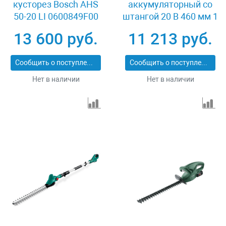
кусторез Bosch AHS
аккумуляторный со
50-20 LI 0600849F00
штангой 20 В 460 мм 1
АКБ LMS 4 Ач Зубр
13 600 руб.
11 213 руб.
КРАШ-2046-41
Сообщить о поступлении
Сообщить о поступлении
Нет в наличии
Нет в наличии