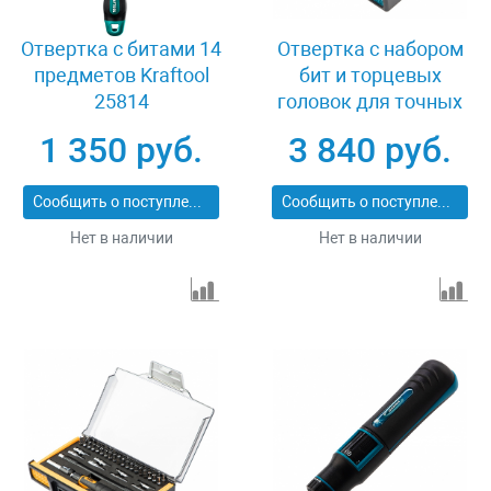
Отвертка с битами 14
Отвертка с набором
предметов Kraftool
бит и торцевых
25814
головок для точных
работ, гибкий привод,
1 350 руб.
3 840 руб.
48 шт, CrMo Gross
11599
Сообщить о поступлении
Сообщить о поступлении
Нет в наличии
Нет в наличии