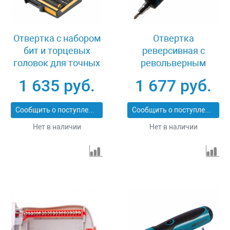
Отвертка с набором
Отвертка
бит и торцевых
реверсивная с
головок для точных
револьверным
работ, гибкий привод,
механизмом, 11 шт,
1 635 руб.
1 677 руб.
48 шт, CrMo Denzel
сталь S2 Gross 11601
7711599
Сообщить о поступлении
Сообщить о поступлении
Нет в наличии
Нет в наличии