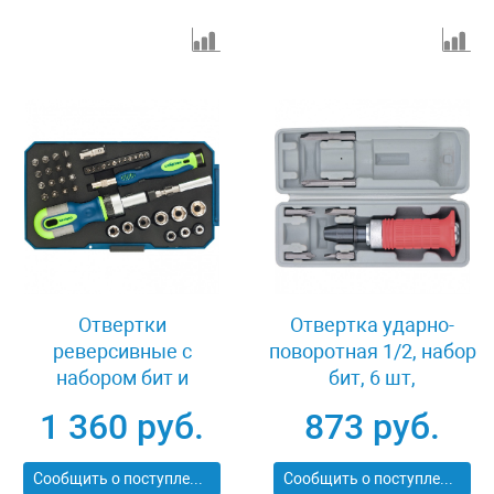
Отвертки
Отвертка ударно-
реверсивные с
поворотная 1/2, набор
набором бит и
бит, 6 шт,
торцевыми
обрезиненная ручка,
1 360 руб.
873 руб.
головками, 41 шт, CrV
пластиковый бокс
Сибртех 13338
Matrix 11579
Сообщить о поступлении
Сообщить о поступлении