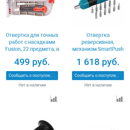
Отвертка для точных
Отвертка
работ с насадками
реверсивная,
Fusion, 22 предмета, в
механизм SmartPush
пластиковом пенале
12 шт, S2 Gross 11611
499 руб.
1 618 руб.
Matrix 11584
Сообщить о поступлении
Сообщить о поступлении
Нет в наличии
Нет в наличии