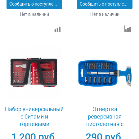
Сообщить о поступлении
Сообщить о поступлении
H46
Нет в наличии
Нет в наличии
Набор универсальный
Отвертка
с битами и
реверсивная
торцевыми
пистолетная с
головками, 78 шт, CrV
насадками 21
1 200 руб.
290 руб.
Matrix 11785
предмет Зубр ПРОФИ