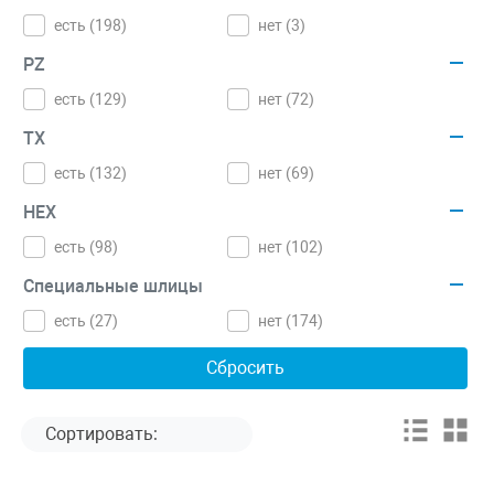
есть (
198
)
нет (
3
)
PZ
есть (
129
)
нет (
72
)
TX
есть (
132
)
нет (
69
)
HEX
есть (
98
)
нет (
102
)
Специальные шлицы
есть (
27
)
нет (
174
)