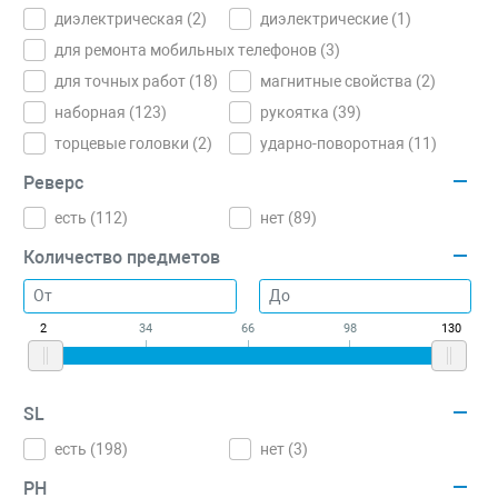
диэлектрическая (
2
)
диэлектрические (
1
)
для ремонта мобильных телефонов (
3
)
для точных работ (
18
)
магнитные свойства (
2
)
наборная (
123
)
рукоятка (
39
)
торцевые головки (
2
)
ударно-поворотная (
11
)
Реверс
есть (
112
)
нет (
89
)
Количество предметов
2
34
66
98
130
SL
есть (
198
)
нет (
3
)
PH