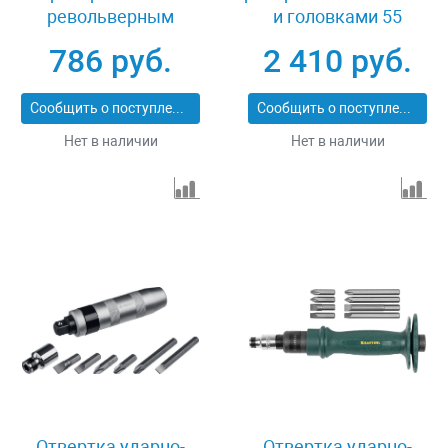
револьверным
и головками 55
механизмом, 11 шт,
предметов Kraftool
786 руб.
2 410 руб.
сталь S2 Denzel
EXPERT 25554-H55
7711601
Сообщить о поступлении
Сообщить о поступлении
Нет в наличии
Нет в наличии
Отвертка ударно-
Отвертка ударно-