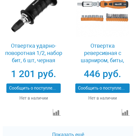
Отвертка ударно-
Отвертка
поворотная 1/2, набор
реверсивная с
бит, 6 шт, черная
шарниром, биты,
ручка Профи,
торцевые головки, 18
1 201 руб.
446 руб.
пластиковый бокс
шт, Sparta 115545
Matrix 11561
Сообщить о поступлении
Сообщить о поступлении
Нет в наличии
Нет в наличии
Показать ещё