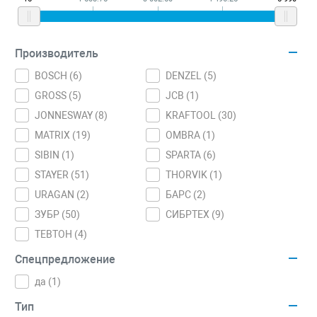
Производитель
BOSCH (
6
)
DENZEL (
5
)
GROSS (
5
)
JCB (
1
)
JONNESWAY (
8
)
KRAFTOOL (
30
)
MATRIX (
19
)
OMBRA (
1
)
SIBIN (
1
)
SPARTA (
6
)
STAYER (
51
)
THORVIK (
1
)
URAGAN (
2
)
БАРС (
2
)
ЗУБР (
50
)
СИБРТЕХ (
9
)
ТЕВТОН (
4
)
Спецпредложение
да (
1
)
Тип