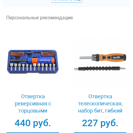
Персональные рекомендации
Отвертка
Отвертка
реверсивная с
телескопическая,
торцовыми
набор бит, гибкий
головками и битами
привод, 8 шт, Sparta
440 руб.
227 руб.
46 предметов Stayer
115575
PROFI PILOT 25453-