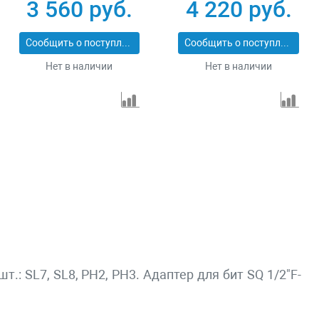
SDB Set 2607017320
предметов Bosch X-
3 560 руб.
4 220 руб.
Line 2607019330
Сообщить о поступлении
Сообщить о поступлении
Нет в наличии
Нет в наличии
т.: SL7, SL8, PH2, PH3. Адаптер для бит SQ 1/2"F-