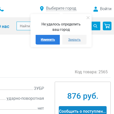
Выберите город
Войти
Не удалось определить
 нас
ваш город
Изменить
Закрыть
Код товара:
2565
ЗУБР
876 руб.
ударно-поворотная
нет
Сообщить о поступлении