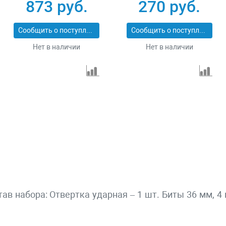
обрезиненная ручка,
ручкой и набором
873 руб.
270 руб.
пластиковый бокс
бит, 11 шт, CrV Matrix
Matrix 11579
11567
Сообщить о поступлении
Сообщить о поступлении
Нет в наличии
Нет в наличии
в набора: Отвертка ударная – 1 шт. Биты 36 мм, 4 ш