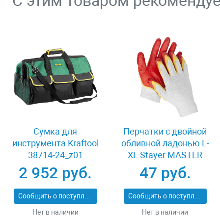
С этим товаром рекоменду
Сумка для
Перчатки c двойной
инструмента Kraftool
обливной ладонью L-
38714-24_z01
XL Stayer MASTER
11409-XL
2 952 руб.
47 руб.
Сообщить о поступлении
Сообщить о поступлении
Нет в наличии
Нет в наличии