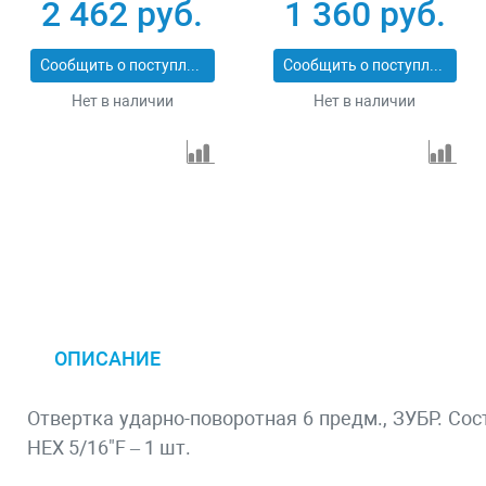
предмета Зубр
торцевыми
2 462 руб.
1 360 руб.
ПРОФИ 26096-H122
головками, 41 шт,
CrV Сибртех 13338
Сообщить о поступлении
Сообщить о поступлении
Нет в наличии
Нет в наличии
ОПИСАНИЕ
Отвертка ударно-поворотная 6 предм., ЗУБР. Соста
HEX 5/16"F – 1 шт.