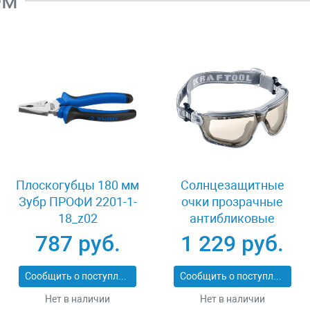
ем
Плоскогубцы 180 мм
Солнцезащитные
Зубр ПРОФИ 2201-1-
очки прозрачные
18_z02
антибликовые
Kraftool 11009_z01
787 руб.
1 229 руб.
Сообщить о поступлении
Сообщить о поступлении
Нет в наличии
Нет в наличии