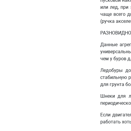
пусковой нако
или лед, при
чаще всего д
(ручка аксел
РАЗНОВИДНО
Данные агрег
универсальны
чем у буров д
Ледобуры до
стабильную р
для грунта б
Шнеки для л
периодическо
Если двигате
работать хот