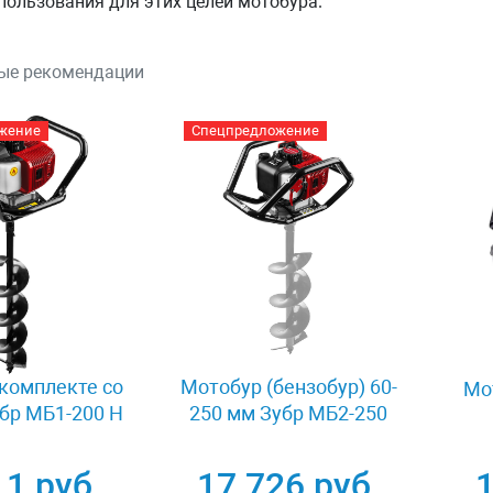
спользования для этих целей мотобура.
ые рекомендации
жение
Спецпредложение
комплекте со
Мотобур (бензобур) 60-
Мо
бр МБ1-200 Н
250 мм Зубр МБ2-250
11 руб.
17 726 руб.
1