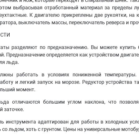
нечник и нож, которые переходят в спиральный шнек. Така
 этом выбрасывая отработанный материал за пределы лу
вухтактные. К двигателю прикреплены две рукоятки, на
ератора, выключатель массы, переключатель реверса и проч
СТИ
аты разделяют по предназначению. Вы можете купить б
й. Предназначение определяется как устройством двигател
ля льда.
лжны работать в условиях пониженной температуры. 
аботу и легкий запуск на морозе. Редуктор устройства т
ольший момент.
ьда отличаются большим углом наклона, что позволя
й заточке.
ль инструмента адаптирован для работы в холодных усл
ь со льдом, хоть с грунтом. Цены на универсальные мотоб