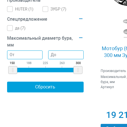
Производитель
HUTER (
1
)
ЗУБР (
7
)
Спецпредложение
да (
7
)
Максимальный диаметр бура,
мм
Мотобур (
300 мм З
150
188
225
263
300
Производитель
Максимальный 
бура, мм
Артикул
19 2