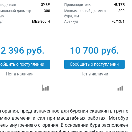
водитель
ЗУБР
Производитель
HUTER
мальный диаметр
300
Максимальный диаметр
300
 мм
бура, мм
ул
МБ2-300 Н
Артикул
70/13/1
2 396 руб.
10 700 руб.
общить о поступлении
Сообщить о поступлении
Нет в наличии
Нет в наличии
сгорания, предназначенное для бурения скважин в грунте
номию времени и сил при масштабных работах. Мотобур
атель внутреннего сгорания. В основании бура расположен