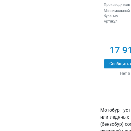
Производитель
Максимальный 
бура, мм
Артикул
17 9
Сообщить 
Нет в
Мотобур - ус
или ледяных 
(бензобур) со