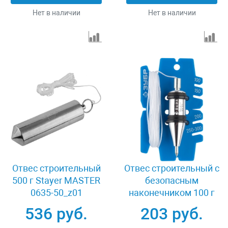
Нет в наличии
Нет в наличии
Отвес строительный
Отвес строительный c
500 г Stayer MASTER
безопасным
0635-50_z01
наконечником 100 г
Зубр ПРОФИ 06347-
536 руб.
203 руб.
10_z01