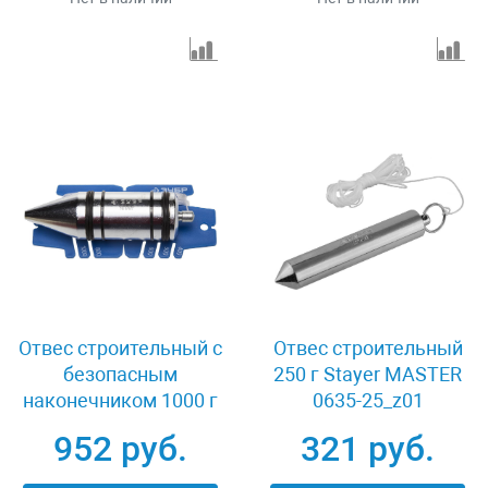
Отвес строительный c
Отвес строительный
безопасным
250 г Stayer MASTER
наконечником 1000 г
0635-25_z01
Зубр ПРОФИ 06347-
952 руб.
321 руб.
100_z01