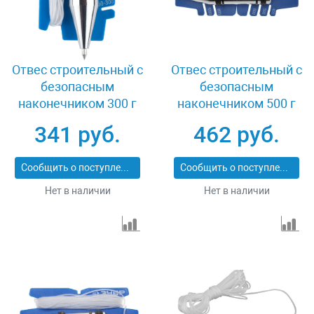
Отвес строительный c
Отвес строительный c
безопасным
безопасным
наконечником 300 г
наконечником 500 г
Зубр ПРОФИ 06347-
Зубр ПРОФИ 06347-
341 руб.
462 руб.
30_z01
50_z01
Сообщить о поступлении
Сообщить о поступлении
Нет в наличии
Нет в наличии