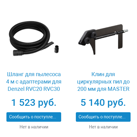
Шланг для пылесоса
Клин для
4 м с адаптерами для
циркулярных пил до
Denzel RVC20 RVC30
200 мм для MASTER
LVC20 LVC30 Denzel
cut 1500 Wolfcraft
1 523 руб.
5 140 руб.
28219
6904000
Сообщить о поступлении
Сообщить о поступлении
Нет в наличии
Нет в наличии