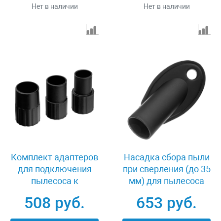
Нет в наличии
Нет в наличии
Комплект адаптеров
Насадка сбора пыли
для подключения
при сверления (до 35
пылесоса к
мм) для пылесоса
электроинструменту
Denzel 28220
508 руб.
653 руб.
32-35-38 мм Denzel
28218