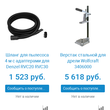
Шланг для пылесоса
Верстак стальной для
4 м с адаптерами для
дрели Wolfcraft
Denzel RVC20 RVC30
3406000
LVC20 LVC30 Denzel
1 523 руб.
5 618 руб.
28219
Сообщить о поступлении
Сообщить о поступлении
Нет в наличии
Нет в наличии