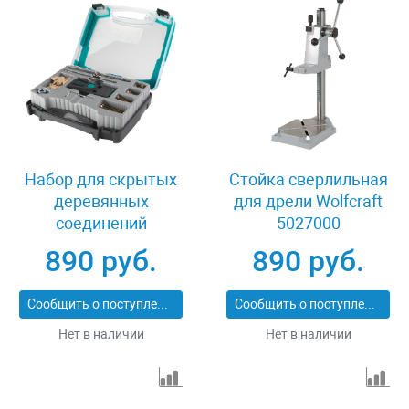
Набор для скрытых
Стойка сверлильная
деревянных
для дрели Wolfcraft
соединений
5027000
Undercover Jig
890 руб.
890 руб.
Wolfcraft 4642000
Сообщить о поступлении
Сообщить о поступлении
Нет в наличии
Нет в наличии