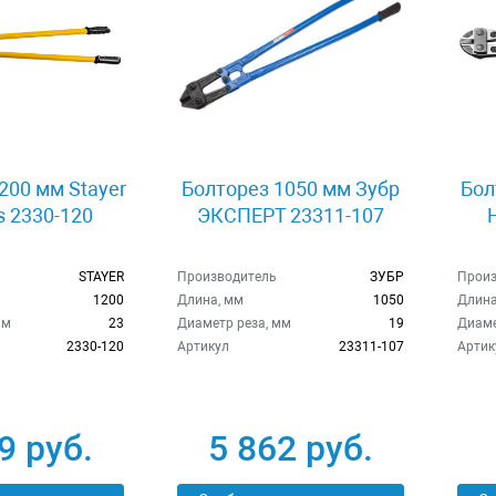
200 мм Stayer
Болторез 1050 мм Зубр
Бол
s 2330-120
ЭКСПЕРТ 23311-107
STAYER
Производитель
ЗУБР
Произ
1200
Длина, мм
1050
Длина
мм
23
Диаметр реза, мм
19
Диаме
2330-120
Артикул
23311-107
Артик
9 руб.
5 862 руб.