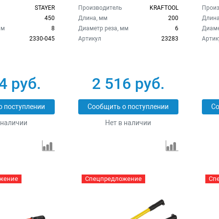
STAYER
Производитель
KRAFTOOL
Произ
450
Длина, мм
200
Длина
мм
8
Диаметр реза, мм
6
Диаме
2330-045
Артикул
23283
Артик
4 руб.
2 516 руб.
о поступлении
Сообщить о поступлении
Со
 наличии
Нет в наличии
жение
Спецпредложение
Сп