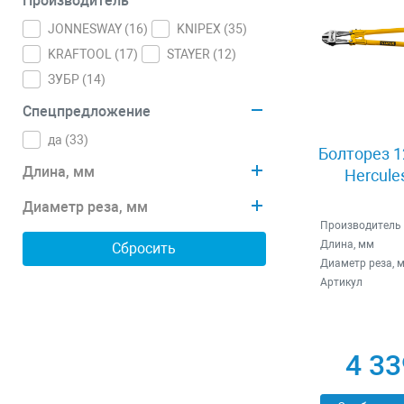
Производитель
JONNESWAY (
16
)
KNIPEX (
35
)
KRAFTOOL (
17
)
STAYER (
12
)
ЗУБР (
14
)
Спецпредложение
да (
33
)
Болторез 1
Длина, мм
Hercule
Диаметр реза, мм
Производитель
Длина, мм
Диаметр реза, 
Артикул
4 33