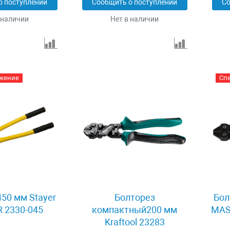
о поступлении
Сообщить о поступлении
Со
 наличии
Нет в наличии
жение
Сп
450 мм Stayer
Болторез
Бол
 2330-045
компактный200 мм
MAS
Kraftool 23283