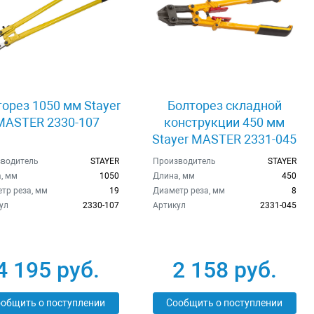
орез 1050 мм Stayer
Болторез складной
MASTER 2330-107
конструкции 450 мм
Stayer MASTER 2331-045
водитель
STAYER
Производитель
STAYER
, мм
1050
Длина, мм
450
тр реза, мм
19
Диаметр реза, мм
8
ул
2330-107
Артикул
2331-045
4 195 руб.
2 158 руб.
общить о поступлении
Сообщить о поступлении