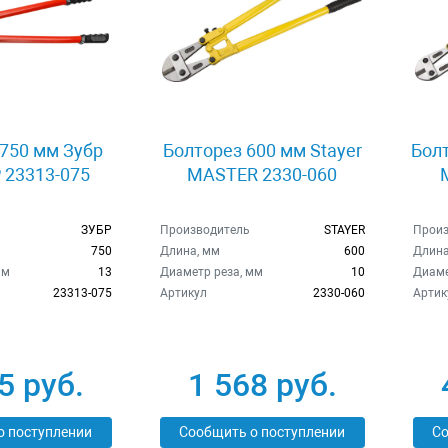
750 мм Зубр
Болторез 600 мм Stayer
Болт
23313-075
MASTER 2330-060
ЗУБР
Производитель
STAYER
Произ
750
Длина, мм
600
Длина
мм
13
Диаметр реза, мм
10
Диаме
23313-075
Артикул
2330-060
Артик
5 руб.
1 568 руб.
о поступлении
Сообщить о поступлении
Со