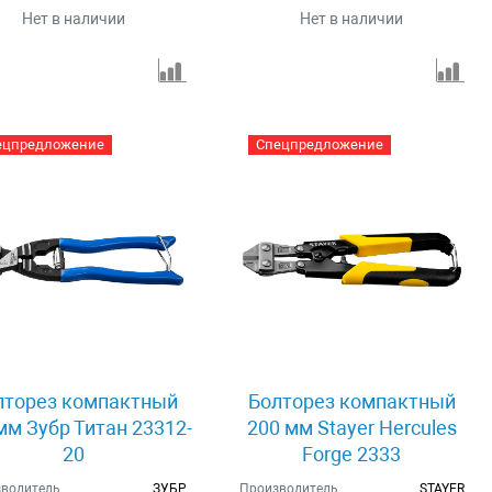
Нет в наличии
Нет в наличии
ецпредложение
Спецпредложение
лторез компактный
Болторез компактный
мм Зубр Титан 23312-
200 мм Stayer Hercules
20
Forge 2333
водитель
ЗУБР
Производитель
STAYER