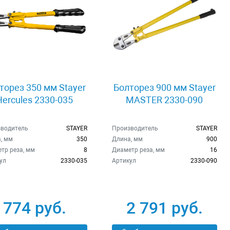
торез 350 мм Stayer
Болторез 900 мм Stayer
Hercules 2330-035
MASTER 2330-090
водитель
STAYER
Производитель
STAYER
, мм
350
Длина, мм
900
тр реза, мм
8
Диаметр реза, мм
16
ул
2330-035
Артикул
2330-090
774 руб.
2 791 руб.