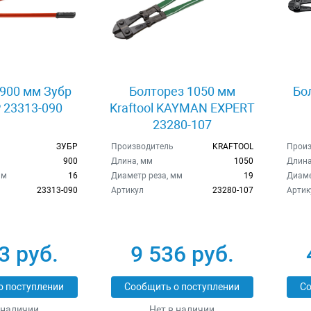
900 мм Зубр
Болторез 1050 мм
Бо
23313-090
Kraftool KAYMAN EXPERT
23280-107
ЗУБР
Производитель
KRAFTOOL
Произ
900
Длина, мм
1050
Длина
мм
16
Диаметр реза, мм
19
Диаме
23313-090
Артикул
23280-107
Артик
3 руб.
9 536 руб.
о поступлении
Сообщить о поступлении
Со
 наличии
Нет в наличии