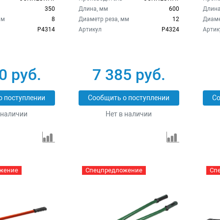
350
Длина, мм
600
Длина
мм
8
Диаметр реза, мм
12
Диаме
P4314
Артикул
P4324
Артик
0 руб.
7 385 руб.
о поступлении
Сообщить о поступлении
Со
 наличии
Нет в наличии
жение
Спецпредложение
Сп