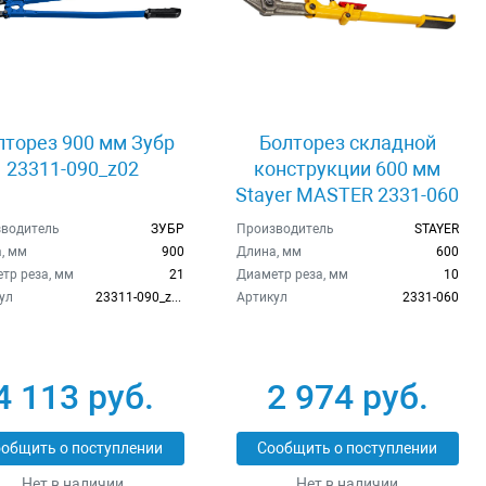
лторез 900 мм Зубр
Болторез складной
23311-090_z02
конструкции 600 мм
Stayer MASTER 2331-060
водитель
ЗУБР
Производитель
STAYER
, мм
900
Длина, мм
600
тр реза, мм
21
Диаметр реза, мм
10
ул
23311-090_z02
Артикул
2331-060
4 113 руб.
2 974 руб.
общить о поступлении
Сообщить о поступлении
Нет в наличии
Нет в наличии