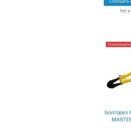
Сообщить 
Нет в
Спецпредло
Болторез 
MASTER