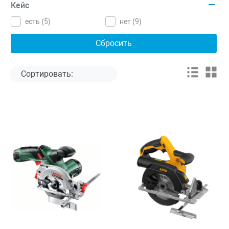
Кейс
есть (
5
)
нет (
9
)