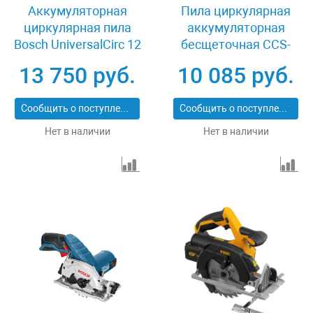
Аккумуляторная
Пила циркулярная
циркулярная пила
аккумуляторная
Bosch UniversalCirc 12
бесщеточная CCS-
06033C7002
165-0, 18В Li-Ion
13 750 руб.
10 085 руб.
Denzel 27402
Сообщить о поступлении
Сообщить о поступлении
Нет в наличии
Нет в наличии