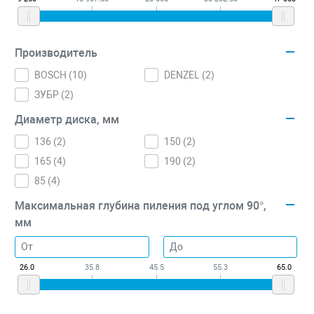
Производитель
BOSCH (
10
)
DENZEL (
2
)
ЗУБР (
2
)
Диаметр диска, мм
136 (
2
)
150 (
2
)
165 (
4
)
190 (
2
)
85 (
4
)
Максимальная глубина пиления под углом 90°,
мм
26.0
35.8
45.5
55.3
65.0