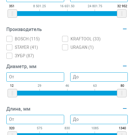
351
8 501.25
16 651.50
24 801.75
32 952
Производитель
BOSCH (
115
)
KRAFTOOL (
33
)
STAYER (
41
)
URAGAN (
1
)
ЗУБР (
87
)
Диаметр, мм
12
29
46
63
80
Длина, мм
320
575
830
1085
1340