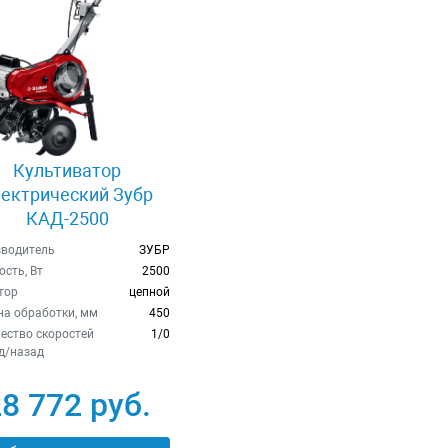
Культиватор
лектрический Зубр
КАД-2500
водитель
ЗУБР
сть, Вт
2500
тор
цепной
а обработки, мм
450
ество скоростей
1/0
д/назад
8 772 руб.