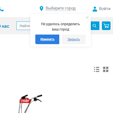
Выберите город
Войти
Не удалось определить
 нас
ваш город
Изменить
Закрыть