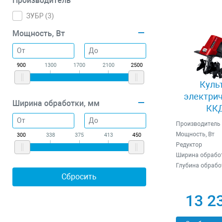
Производитель
ЗУБР (
3
)
Мощность, Вт
900
1300
1700
2100
2500
Куль
электрич
Ширина обработки, мм
ККД
Производитель
Мощность, Вт
300
338
375
413
450
Редуктор
Ширина обработ
Глубина обрабо
13 2