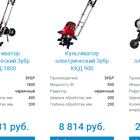
тиватор
Культиватор
еский Зубр
электрический Зубр
э
-1800
ККД-900
ЗУБР
Производитель
ЗУБР
Произ
1800
Мощность, Вт
900
Мощно
червячный
Редуктор
червячный
Редук
ки, мм
400
Ширина обработки, мм
300
Ширин
тки, мм
200
Глубина обработки, мм
200
Колич
впере
31 руб.
8 814 руб.
2