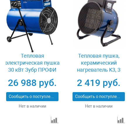
Тепловая
Тепловая пушка,
электрическая пушка
керамический
30 кВт Зубр ПРОФИ
нагреватель K3, 3
ЗТП-30
режима, 1500/3000 Вт
26 988 руб.
2 419 руб.
Сибртех 96404
Сообщить о поступлении
Сообщить о поступлении
Нет в наличии
Нет в наличии