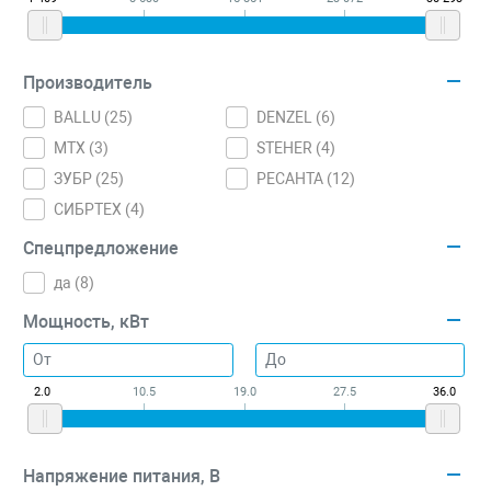
Производитель
BALLU (
25
)
DENZEL (
6
)
MTX (
3
)
STEHER (
4
)
ЗУБР (
25
)
РЕСАНТА (
12
)
СИБРТЕХ (
4
)
Спецпредложение
да (
8
)
Мощность, кВт
2.0
10.5
19.0
27.5
36.0
Напряжение питания, В