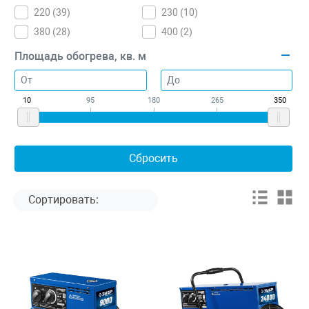
220 (
39
)
230 (
10
)
380 (
28
)
400 (
2
)
Площадь обогрева, кв. м
10
95
180
265
350