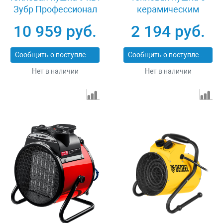
Зубр Профессионал
керамическим
ТП-П9
нагревателем 2 кВт
10 959 руб.
2 194 руб.
Зубр ЗТП-М5-2000
Сообщить о поступлении
Сообщить о поступлении
Нет в наличии
Нет в наличии