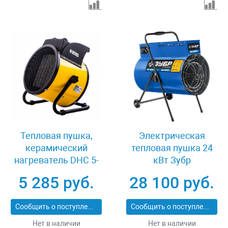
Тепловая пушка,
Электрическая
керамический
тепловая пушка 24
нагреватель DHC 5-
кВт Зубр
400, 230 В, 0.04/3/5
Профессионал ТП-П24
5 285 руб.
28 100 руб.
кВт Denzel 96428
Сообщить о поступлении
Сообщить о поступлении
Нет в наличии
Нет в наличии