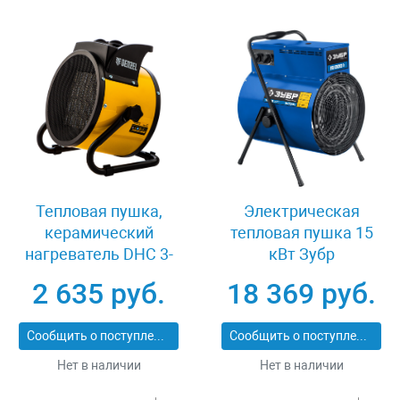
Тепловая пушка,
Электрическая
керамический
тепловая пушка 15
нагреватель DHC 3-
кВт Зубр
150, 230 В, 0.025/1.5/3
Профессионал ТП-П15
2 635 руб.
18 369 руб.
кВт Denzel 96431
Сообщить о поступлении
Сообщить о поступлении
Нет в наличии
Нет в наличии