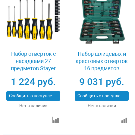
Набор отверток с
Набор шлицевых и
насадками 27
крестовых отверток
предметов Stayer
16 предметов
Hercules-K27 25827
Jonnesway FULL STAR
1 224 руб.
9 031 руб.
D04PP16S
Сообщить о поступлении
Сообщить о поступлении
Нет в наличии
Нет в наличии