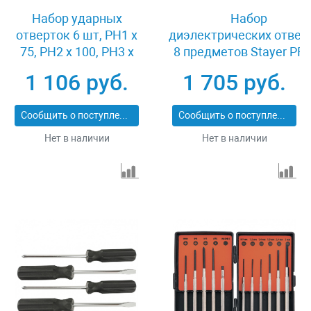
Набор ударных
Набор
отверток 6 шт, PH1 х
диэлектрических отвер
75, PH2 х 100, PH3 х
8 предметов Stayer PRO
150, SL5 х 75, SL6 х
ELECTRO 25145-H8_z0
1 106 руб.
1 705 руб.
100, SL8 х 150, CrV
Matrix 19120
Сообщить о поступлении
Сообщить о поступлении
Нет в наличии
Нет в наличии