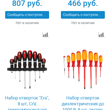
807 руб.
466 руб.
13374
рукоятка antislip, 6 шт
Matrix 13351
Сообщить о поступлении
Сообщить о поступлении
Нет в наличии
Нет в наличии
Набор отверток "Era",
Набор отверток
8 шт, CrV,
диэлектрических до
трехкомпонентная
1000 В, 8 шт, тестер,