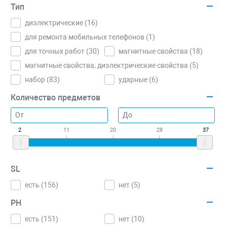
Тип
диэлектрические (
16
)
для ремонта мобильных телефонов (
1
)
для точных работ (
30
)
магнитные свойства (
18
)
магнитные свойства, диэлектрические свойства (
5
)
набор (
83
)
ударные (
6
)
Количество предметов
2
11
20
28
37
SL
есть (
156
)
нет (
5
)
PH
есть (
151
)
нет (
10
)