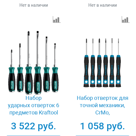
Нет в наличии
Нет в наличии
Набор
Набор отверток для
ударных отверток 6
точной механики,
предметов Kraftool
CrMo,
25025
двухкомпонентные
3 522 руб.
1 058 руб.
рукоятки, 6 шт,
пластиковый бокс