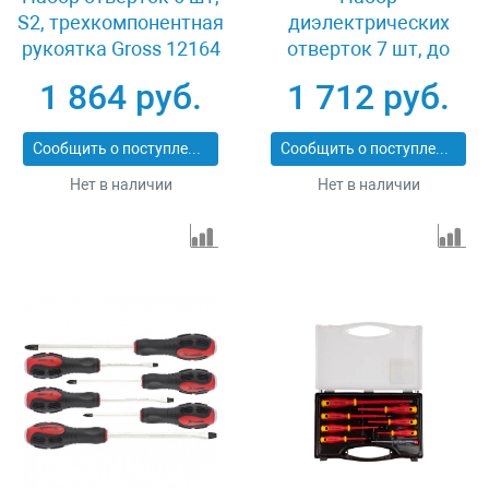
S2, трехкомпонентная
диэлектрических
рукоятка Gross 12164
отверток 7 шт, до
1000 В, пробник
1 864 руб.
1 712 руб.
электрический до 250
В, двухкомпонентные
Сообщить о поступлении
Сообщить о поступлении
рукоятки Matrix
Professional 13355
Нет в наличии
Нет в наличии