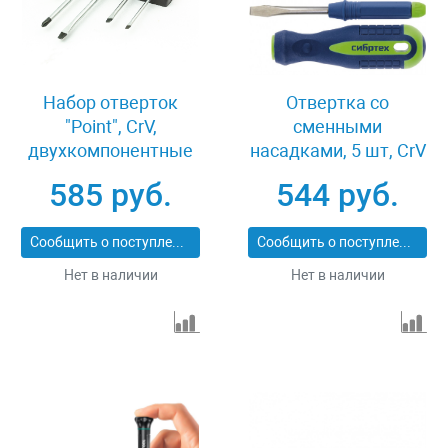
Набор отверток
Отвертка со
"Point", CrV,
сменными
двухкомпонентные
насадками, 5 шт, CrV
рукоятки, 6 шт, Sparta
Сибртех 13384
585 руб.
544 руб.
11782
Сообщить о поступлении
Сообщить о поступлении
Нет в наличии
Нет в наличии