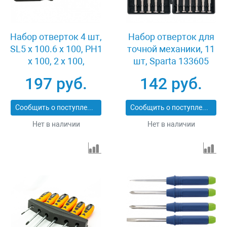
Набор отверток 4 шт,
Набор отверток для
SL5 x 100.6 x 100, PH1
точной механики, 11
x 100, 2 x 100,
шт, Sparta 133605
углеродистая сталь,
197 руб.
142 руб.
пластиковая
рукоятка Sparta 13220
Сообщить о поступлении
Сообщить о поступлении
Нет в наличии
Нет в наличии