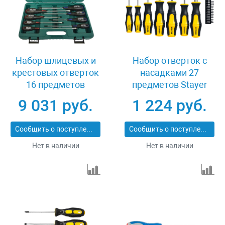
Набор шлицевых и
Набор отверток с
крестовых отверток
насадками 27
16 предметов
предметов Stayer
Jonnesway FULL STAR
Hercules-K27 25827
9 031 руб.
1 224 руб.
D04PP16S
Сообщить о поступлении
Сообщить о поступлении
Нет в наличии
Нет в наличии