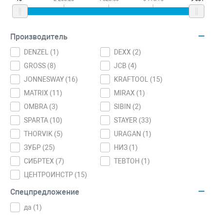
Производитель
DENZEL (
1
)
DEXX (
2
)
GROSS (
8
)
JCB (
4
)
JONNESWAY (
16
)
KRAFTOOL (
15
)
MATRIX (
11
)
MIRAX (
1
)
OMBRA (
3
)
SIBIN (
2
)
SPARTA (
10
)
STAYER (
33
)
THORVIK (
5
)
URAGAN (
1
)
ЗУБР (
25
)
НИЗ (
1
)
СИБРТЕХ (
7
)
ТЕВТОН (
1
)
ЦЕНТРОИНСТР (
15
)
Спецпредложение
да (
1
)