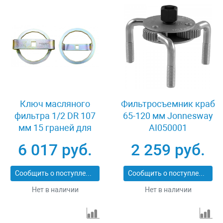
Ключ масляного
Фильтросъемник краб
фильтра 1/2 DR 107
65-120 мм Jonnesway
мм 15 граней для
AI050001
грузовых
6 017 руб.
2 259 руб.
автомобилей VOLVO
Jonnesway AI050170
Сообщить о поступлении
Сообщить о поступлении
Нет в наличии
Нет в наличии