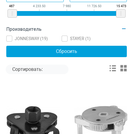
487
4 233.50
7 980
11 726.50
15 473
Производитель
JONNESWAY (
19
)
STAYER (
1
)