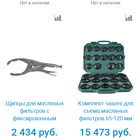
Нет в наличии
Нет в наличии
Щипцы для масляных
Комплект чашек для
фильтров с
съема масляных
фиксированным
фильтров 65-120 мм
захватом 53-118 мм
30 предметов
2 434 руб.
15 473 руб.
Jonnesway AI050043
Jonnesway AI050004A