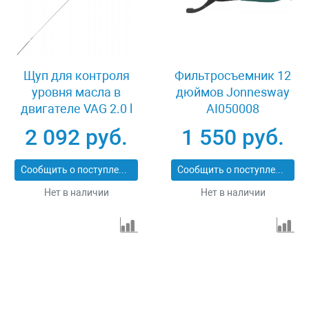
Щуп для контроля
Фильтросъемник 12
уровня масла в
дюймов Jonnesway
двигателе VAG 2.0 l
AI050008
TFSI, 3.2 л FSI, 4.2 л
2 092 руб.
1 550 руб.
FSI Jonnesway
AI050141
Сообщить о поступлении
Сообщить о поступлении
Нет в наличии
Нет в наличии