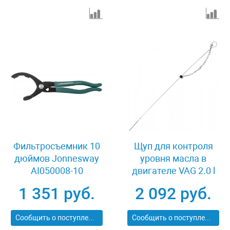
Фильтросъемник 10
Щуп для контроля
дюймов Jonnesway
уровня масла в
AI050008-10
двигателе VAG 2.0 l
TFSI, 3.2 л FSI, 4.2 л
1 351 руб.
2 092 руб.
FSI Jonnesway
AI050141
Сообщить о поступлении
Сообщить о поступлении