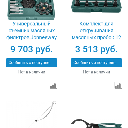
Универсальный
Комплект для
съемник масляных
откручивания
фильтров Jonnesway
масляных пробок 12
AI050154
предметов Jonnesway
9 703 руб.
3 513 руб.
AI030002
Сообщить о поступлении
Сообщить о поступлении
Нет в наличии
Нет в наличии