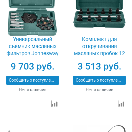
Универсальный
Комплект для
съемник масляных
откручивания
фильтров Jonnesway
масляных пробок 12
AI050154
предметов Jonnesway
9 703 руб.
3 513 руб.
AI030002
Сообщить о поступлении
Сообщить о поступлении
Нет в наличии
Нет в наличии