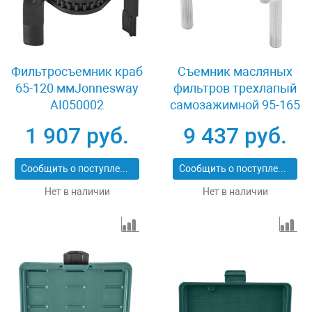
Фильтросъемник краб
Съемник масляных
65-120 ммJonnesway
фильтров трехлапый
AI050002
самозажимной 95-165
мм Jonnesway
1 907 руб.
9 437 руб.
AI050102
Сообщить о поступлении
Сообщить о поступлении
Нет в наличии
Нет в наличии