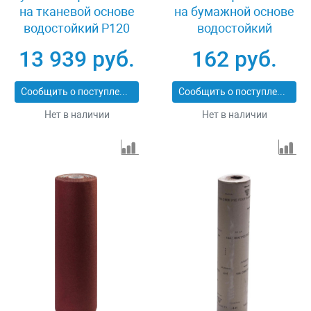
на тканевой основе
на бумажной основе
водостойкий Р120
водостойкий
800мм х 30м Зубр
230х280мм Р240 5шт
13 939 руб.
162 руб.
35501-120
Stayer 35425-240_z01
Сообщить о поступлении
Сообщить о поступлении
Нет в наличии
Нет в наличии