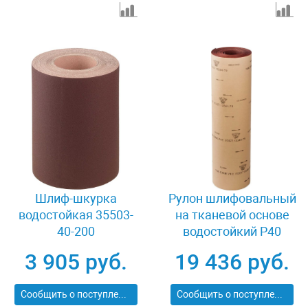
Шлиф-шкурка
Рулон шлифовальный
водостойкая 35503-
на тканевой основе
40-200
водостойкий Р40
800мм х 30м БАЗ
3 905 руб.
19 436 руб.
3550-040_z01
Сообщить о поступлении
Сообщить о поступлении