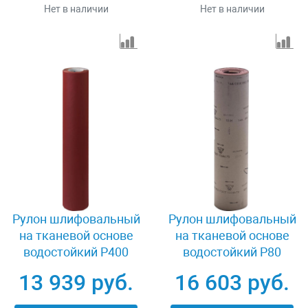
Нет в наличии
Нет в наличии
Рулон шлифовальный
Рулон шлифовальный
на тканевой основе
на тканевой основе
водостойкий Р400
водостойкий P80
800мм х 30м Зубр
800мм х 30м БАЗ
13 939 руб.
16 603 руб.
35501-400
3550-016_z01