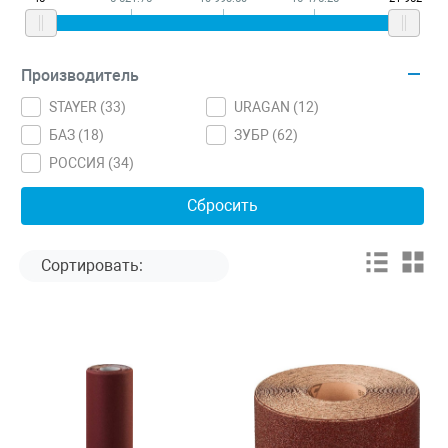
Производитель
STAYER (
33
)
URAGAN (
12
)
БАЗ (
18
)
ЗУБР (
62
)
РОССИЯ (
34
)