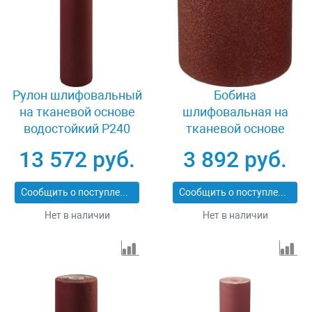
Рулон шлифовальный
Бобина
на тканевой основе
шлифовальная на
водостойкий Р240
тканевой основе
800мм х 30м Зубр
водостойкая Р36
13 572 руб.
3 892 руб.
35501-240
200мм х 20м БАЗ
35503-50-200
Сообщить о поступлении
Сообщить о поступлении
Нет в наличии
Нет в наличии