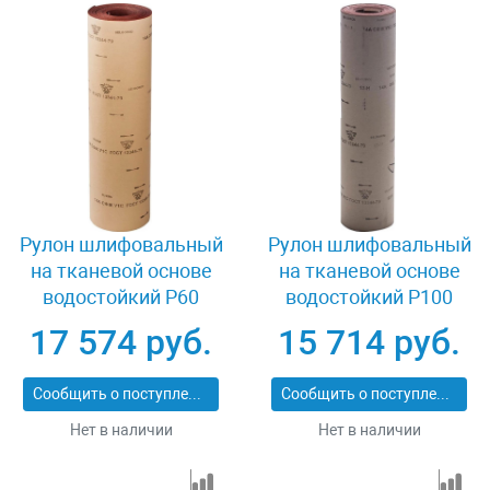
Рулон шлифовальный
Рулон шлифовальный
на тканевой основе
на тканевой основе
водостойкий P60
водостойкий P100
800мм х 30м БАЗ
800мм х 30м БАЗ
17 574 руб.
15 714 руб.
3550-025_z01
3550-012_z01
Сообщить о поступлении
Сообщить о поступлении
Нет в наличии
Нет в наличии