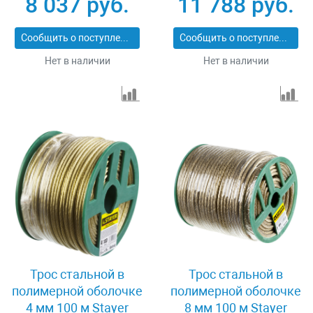
8 037 руб.
11 788 руб.
200 м DIN 3055 Зубр 4-
12
304120-04-05
Сообщить о поступлении
Сообщить о поступлении
Нет в наличии
Нет в наличии
Трос стальной в
Трос стальной в
полимерной оболочке
полимерной оболочке
4 мм 100 м Stayer
8 мм 100 м Stayer