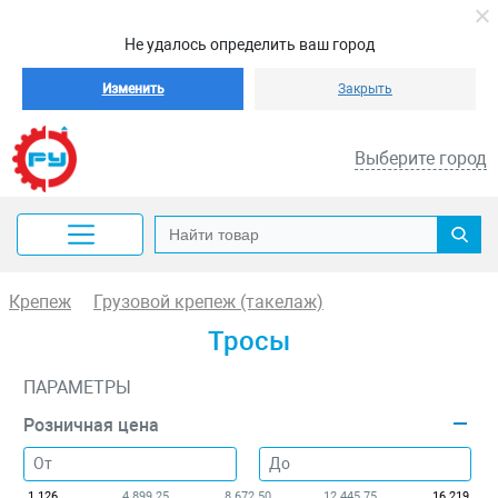
Не удалось определить ваш город
Изменить
Закрыть
Выберите город
Крепеж
Грузовой крепеж (такелаж)
Тросы
ПАРАМЕТРЫ
Розничная цена
1 126
4 899.25
8 672.50
12 445.75
16 219