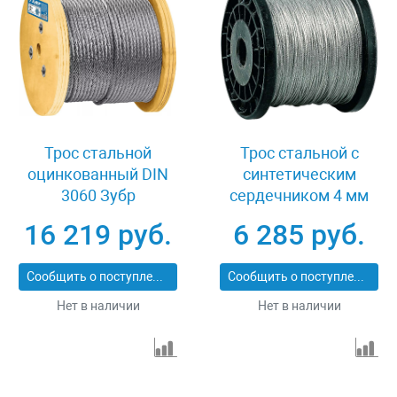
Трос стальной
Трос стальной с
оцинкованный DIN
синтетическим
3060 Зубр
сердечником 4 мм
Профессионал 30415-
200 м DIN 3055 Зубр 4-
16 219 руб.
6 285 руб.
14
304110-04
Сообщить о поступлении
Сообщить о поступлении
Нет в наличии
Нет в наличии