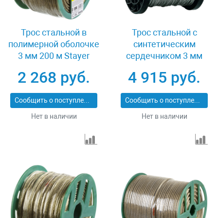
Трос стальной в
Трос стальной с
полимерной оболочке
синтетическим
3 мм 200 м Stayer
сердечником 3 мм
30410-30
200 м DIN 3055 Зубр 4-
2 268 руб.
4 915 руб.
304110-03
Сообщить о поступлении
Сообщить о поступлении
Нет в наличии
Нет в наличии