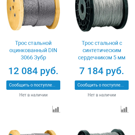
Трос стальной
Трос стальной с
оцинкованный DIN
синтетическим
3066 Зубр
сердечником 5 мм
Профессионал 30417-
150 м DIN 3055 Зубр 4-
12 084 руб.
7 184 руб.
12
304110-05
Сообщить о поступлении
Сообщить о поступлении
Нет в наличии
Нет в наличии