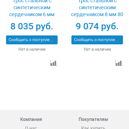
Трос стальной с
Трос стальной с
синтетическим
синтетическим
сердечником 6 мм
сердечником 8 мм 80
120 м DIN 3055 Зубр 4-
м DIN 3055 Зубр 4-
8 035 руб.
9 074 руб.
304110-06
304110-08
Сообщить о поступлении
Сообщить о поступлении
Нет в наличии
Нет в наличии
Компания
Покупателям
О нас
Как купить