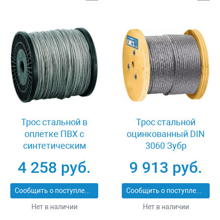
Трос стальной в
Трос стальной
оплетке ПВХ с
оцинкованный DIN
синтетическим
3060 Зубр
сердечником 2/3 мм
Профессионал 30415-
4 258 руб.
9 913 руб.
200 м DIN 3055 Зубр 4-
10
304120-02-03
Сообщить о поступлении
Сообщить о поступлении
Нет в наличии
Нет в наличии