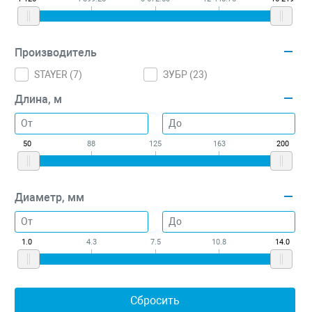
Производитель
STAYER (
7
)
ЗУБР (
23
)
Длина, м
50
88
125
163
200
Диаметр, мм
1.0
4.3
7.5
10.8
14.0