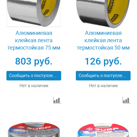
Алюминиевая
Алюминиевая
клейкая лента
клейкая лента
термостойкая 75 мм
термостойкая 50 мм
50 м Stayer
10 м Stayer
803 руб.
126 руб.
Professional 12268-75-
Professional 12268-50-
50
10
Сообщить о поступлении
Сообщить о поступлении
Нет в наличии
Нет в наличии