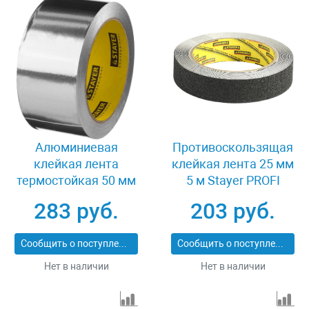
Алюминиевая
Противоскользящая
клейкая лента
клейкая лента 25 мм
термостойкая 50 мм
5 м Stayer PROFI
25 м Stayer
12270-25-05
283 руб.
203 руб.
Professional 12268-50-
25
Сообщить о поступлении
Сообщить о поступлении
Нет в наличии
Нет в наличии