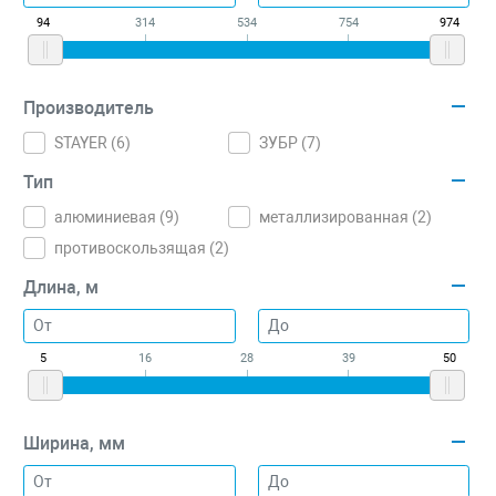
94
314
534
754
974
Производитель
STAYER (
6
)
ЗУБР (
7
)
Тип
алюминиевая (
9
)
металлизированная (
2
)
противоскользящая (
2
)
Длина, м
5
16
28
39
50
Ширина, мм