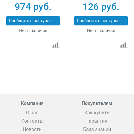
12262-75-50
10 м Stayer
974 руб.
126 руб.
Professional 12268-50-
10
Сообщить о поступлении
Сообщить о поступлении
Нет в наличии
Нет в наличии
Компания
Покупателям
О нас
Как купить
Контакты
Гарантия
Новости
База знаний