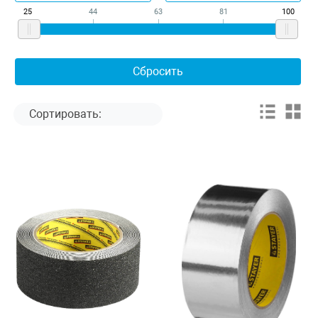
25
44
63
81
100