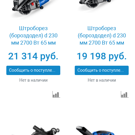
Штроборез
Штроборез
(бороздодел) d 230
(бороздодел) d 230
мм 2700 Вт 65 мм
мм 2700 Вт 65 мм
метал. ящик Зубр ЗШ-
Зубр ЗШ-П65-2700
21 314 руб.
19 198 руб.
П65-2700 ПСТК
ПСТ
Сообщить о поступлении
Сообщить о поступлении
Нет в наличии
Нет в наличии