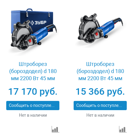
Штроборез
Штроборез
(бороздодел) d 180
(бороздодел) d 180
мм 2200 Вт 45 мм
мм 2200 Вт 45 мм
метал. ящик Зубр ЗШ-
Зубр ЗШ-П45-2200 ПТ
17 170 руб.
15 366 руб.
П45-2200 ПТК
Сообщить о поступлении
Сообщить о поступлении
Нет в наличии
Нет в наличии