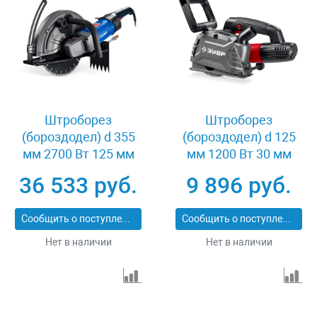
Штроборез
Штроборез
(бороздодел) d 355
(бороздодел) d 125
мм 2700 Вт 125 мм
мм 1200 Вт 30 мм
Зубр ЗШ-П120-2700
Зубр ЗШ-30-1205 Т
36 533 руб.
9 896 руб.
ПСТ
Сообщить о поступлении
Сообщить о поступлении
Нет в наличии
Нет в наличии