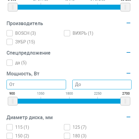
Производитель
BOSCH (
3
)
ВИХРЬ (
1
)
ЗУБР (
15
)
Спецпредложение
да (
5
)
Мощность, Вт
900
1350
1800
2250
2700
Диаметр диска, мм
115 (
1
)
125 (
7
)
150 (
2
)
180 (
3
)