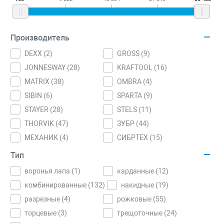
Производитель
DEXX (
2
)
GROSS (
9
)
JONNESWAY (
28
)
KRAFTOOL (
16
)
MATRIX (
38
)
OMBRA (
4
)
SIBIN (
6
)
SPARTA (
9
)
STAYER (
28
)
STELS (
11
)
THORVIK (
47
)
ЗУБР (
44
)
МЕХАНИК (
4
)
СИБРТЕХ (
15
)
Тип
воронья лапа (
1
)
карданные (
12
)
комбинированные (
132
)
накидные (
19
)
разрезные (
4
)
рожковые (
55
)
торцевые (
3
)
трещоточные (
24
)