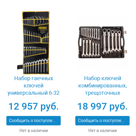
Набор гаечных
Набор ключей
ключей
комбинированных,
универсальный 6-32
трещоточных
мм 47 предметов
шарнирных 22 шт.
12 957 руб.
18 997 руб.
Stayer 27082-H47
Matrix 14800
Сообщить о поступлении
Сообщить о поступлении
Нет в наличии
Нет в наличии