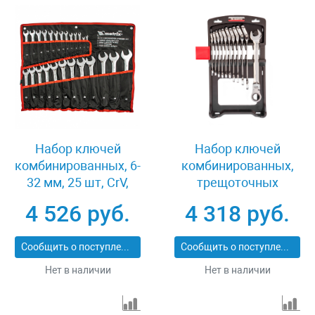
Набор ключей
Набор ключей
комбинированных, 6-
комбинированных,
32 мм, 25 шт, CrV,
трещоточных
полированный хром
шарнирных 11 шт.
4 526 руб.
4 318 руб.
Matrix 15425
Matrix 14796
Сообщить о поступлении
Сообщить о поступлении
Нет в наличии
Нет в наличии