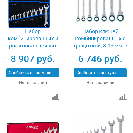
Набор
Набор ключей
комбинированных и
комбинированных с
рожковых гаечных
трещоткой, 8-19 мм, 7
ключей 6-32 мм 32
шт, CrV Gross 14890
8 907 руб.
6 746 руб.
предмета Зубр 27086-
H32
Сообщить о поступлении
Сообщить о поступлении
Нет в наличии
Нет в наличии