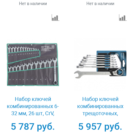
Нет в наличии
Нет в наличии
Набор ключей
Набор ключей
комбинированных 6-
комбинированных
32 мм, 26 шт, CrV,
трещоточных,
матовый хром Stels
количество зубьев
5 787 руб.
5 957 руб.
15431
100, СRV, 7 шт, 8-19 мм