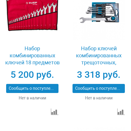
Набор
Набор ключей
комбинированных
комбинированных
ключей 18 предметов
трещоточных,
6-32 мм Зубр МАСТЕР
количество зубьев
5 200 руб.
3 318 руб.
27087-H18
100, СRV, 5 шт, 8- 17
мм Gross 14858
Сообщить о поступлении
Сообщить о поступлении
Нет в наличии
Нет в наличии