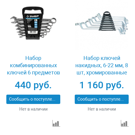
Набор
Набор ключей
комбинированных
накидных, 6-22 мм, 8
ключей 6 предметов
шт, хромированные
8-17 мм Зубр ПРОФИ
Sparta 153755
440 руб.
1 160 руб.
27028-H6
Сообщить о поступлении
Сообщить о поступлении
Нет в наличии
Нет в наличии