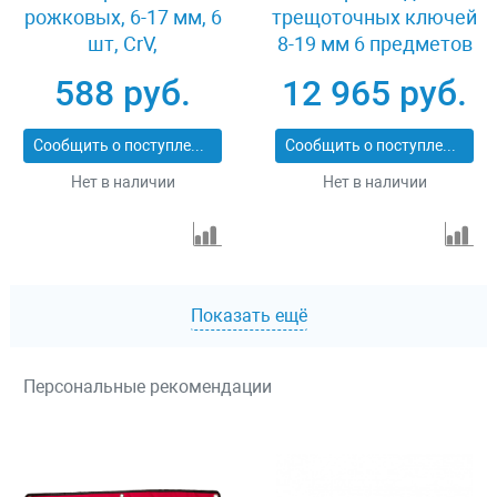
рожковых, 6-17 мм, 6
трещоточных ключей
шт, CrV,
8-19 мм 6 предметов
хромированные
Jonnesway W68106S
588 руб.
12 965 руб.
Matrix 15231
Сообщить о поступлении
Сообщить о поступлении
Нет в наличии
Нет в наличии
Показать ещё
Персональные рекомендации