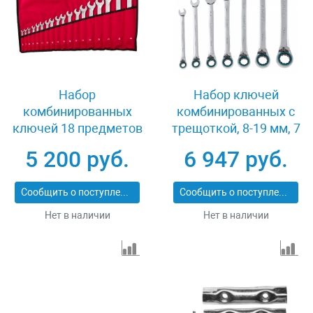
Набор
Набор ключей
комбинированных
комбинированных с
ключей 18 предметов
трещоткой, 8-19 мм, 7
6-32 мм Зубр МАСТЕР
шт, реверсивные, CrV
5 200 руб.
6 947 руб.
27087-H18
Gross 14892
Сообщить о поступлении
Сообщить о поступлении
Нет в наличии
Нет в наличии