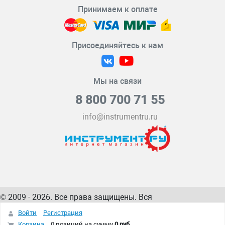
Принимаем к оплате
Присоединяйтесь к нам
Мы на связи
8 800 700 71 55
info@instrumentru.ru
© 2009 - 2026. Все права защищены. Вся
информация на сайте – собственность
ИнструментРУ
Войти
Регистрация
интернет-магазина
Корзина
0 позиций
на сумму
0 руб.