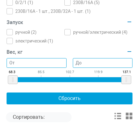
0/2/1 (
1
)
230В/16А (
5
)
230В/16А - 1 шт., 230В/32А - 1 шт. (
1
)
Запуск
ручной (
2
)
ручной/электрический (
4
)
электрический (
1
)
Вес, кг
68.3
85.5
102.7
119.9
137.1