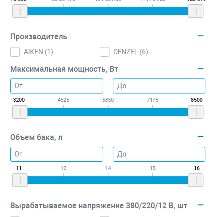
Производитель
AIKEN (
1
)
DENZEL (
6
)
Максимальная мощность, Вт
3200
4525
5850
7175
8500
Объем бака, л
11
12
14
15
16
Вырабатываемое напряжение 380/220/12 В, шт