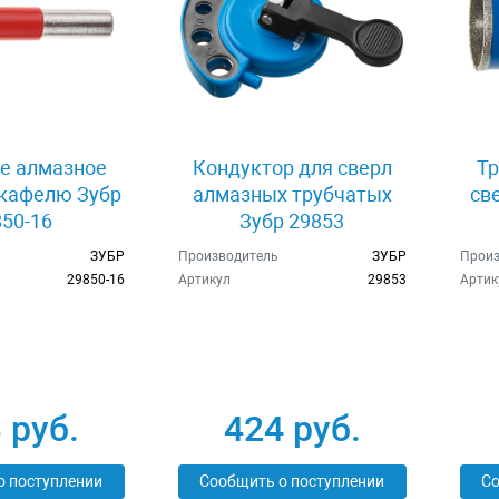
е алмазное
Кондуктор для сверл
Тр
 кафелю Зубр
алмазных трубчатых
св
50-16
Зубр 29853
ЗУБР
Производитель
ЗУБР
Произ
29850-16
Артикул
29853
Артик
 руб.
424 руб.
о поступлении
Сообщить о поступлении
Со