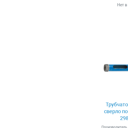
Нет в
Трубчато
сверло по
298
Производитель