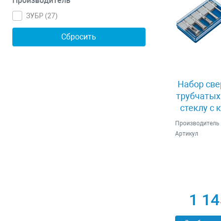
Производитель
ЗУБР (
27
)
Набор све
трубчатых
стеклу с 
Зубр 
Производитель
Артикул
1 14