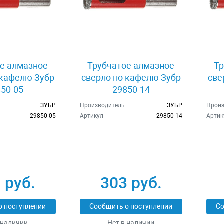
е алмазное
Трубчатое алмазное
Тр
 кафелю Зубр
сверло по кафелю Зубр
све
50-05
29850-14
ЗУБР
Производитель
ЗУБР
Произ
29850-05
Артикул
29850-14
Артик
 руб.
303 руб.
о поступлении
Сообщить о поступлении
Со
 наличии
Нет в наличии