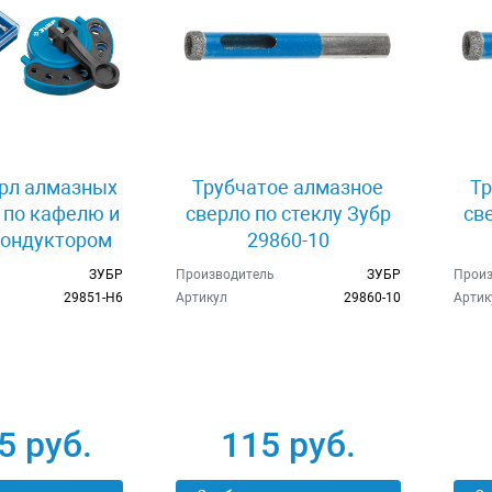
рл алмазных
Трубчатое алмазное
Тр
 по кафелю и
сверло по стеклу Зубр
св
кондуктором
29860-10
29851-H6
ЗУБР
Производитель
ЗУБР
Произ
29851-H6
Артикул
29860-10
Артик
5 руб.
115 руб.