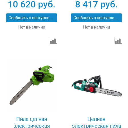
10 620 руб.
8 417 руб.
см шаг 3/8 паз 1.3 мм
56 звеньев Denzel
Сообщить о поступлении
Сообщить о поступлении
95618
Нет в наличии
Нет в наличии
Пила цепная
Цепная
электрическая
электрическая пила