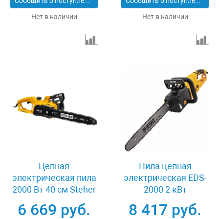
Сообщить о поступлении
Сообщить о поступлении
Нет в наличии
Нет в наличии
Цепная
Пила цепная
электрическая пила
электрическая EDS-
2000 Вт 40 см Steher
2000 2 кВт
ES-2040
продольная шина 40
6 669 руб.
8 417 руб.
см шаг 3/8 паз 1.3 мм