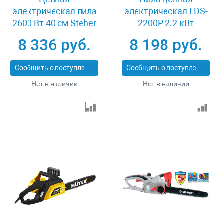
электрическая пила
электрическая EDS-
2600 Вт 40 см Steher
2200P 2.2 кВт
ES-2640
поперечная шина 45
8 336 руб.
8 198 руб.
см шаг 3/8 паз 1.3 мм
63 звена Denzel 95617
Сообщить о поступлении
Сообщить о поступлении
Нет в наличии
Нет в наличии