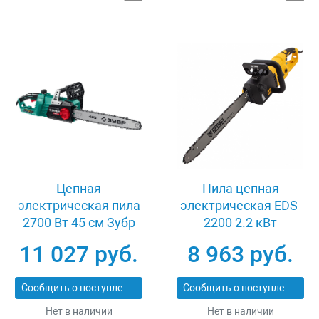
Цепная
Пила цепная
электрическая пила
электрическая EDS-
2700 Вт 45 см Зубр
2200 2.2 кВт
ПЦ-2745
продольная шина 45
11 027 руб.
8 963 руб.
см шаг 3/8 паз 1.3 мм
62 звена Denzel 95619
Сообщить о поступлении
Сообщить о поступлении
Нет в наличии
Нет в наличии