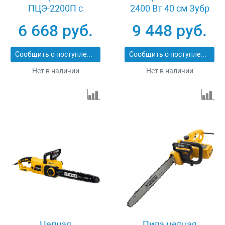
ПЦЭ-2200П с
2400 Вт 40 см Зубр
поперечным
ПЦ-2440
6 668 руб.
9 448 руб.
двигателем 2.2 кВт
16'' (40 см) Сибртех
Сообщить о поступлении
Сообщить о поступлении
95614
Нет в наличии
Нет в наличии
Цепная
Пила цепная