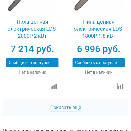
Пила цепная
Пила цепная
электрическая EDS-
электрическая EDS-
2000P 2 кВт
1800P 1.8 кВт
поперечная шина 40
поперечная шина 40
7 214 руб.
6 996 руб.
см шаг 3/8 паз 1.3 мм
см шаг 3/8 паз 1.3 мм
57 звеньев Denzel
57 звеньев Denzel
Сообщить о поступлении
Сообщить о поступлении
95616
95615
Нет в наличии
Нет в наличии
Показать ещё
Цепная электрическая пила с легкостью справится с