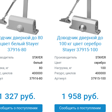
одчик дверной до 80
Доводчик дверной до
 цвет белый Stayer
100 кг цвет серебро
37916-80
Stayer 37915-100
водитель
STAYER
Производитель
STAYER
белый
Цвет
серебро
ка, кг
80
Нагрузка, кг
100
с, циклов
400000
Ресурс, циклов
400000
ул
37916-80
Артикул
37915-100
1 327 руб.
1 958 руб.
общить о поступлении
Сообщить о поступлении