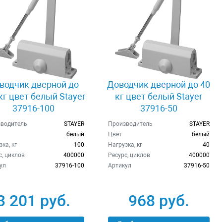
водчик дверной до
Доводчик дверной до 40
кг цвет белый Stayer
кг цвет белый Stayer
37916-100
37916-50
водитель
STAYER
Производитель
STAYER
белый
Цвет
белый
ка, кг
100
Нагрузка, кг
40
с, циклов
400000
Ресурс, циклов
400000
ул
37916-100
Артикул
37916-50
3 201 руб.
968 руб.