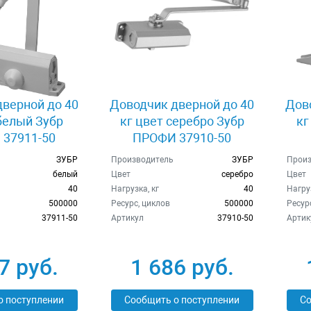
верной до 40
Доводчик дверной до 40
Дов
белый Зубр
кг цвет серебро Зубр
кг
37911-50
ПРОФИ 37910-50
ЗУБР
Производитель
ЗУБР
Произ
белый
Цвет
серебро
Цвет
40
Нагрузка, кг
40
Нагруз
500000
Ресурс, циклов
500000
Ресур
37911-50
Артикул
37910-50
Артик
7 руб.
1 686 руб.
о поступлении
Сообщить о поступлении
Со