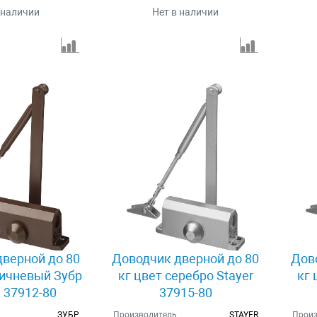
 наличии
Нет в наличии
верной до 80
Доводчик дверной до 80
Дов
ричневый Зубр
кг цвет серебро Stayer
кг 
37912-80
37915-80
ЗУБР
Производитель
STAYER
Произ