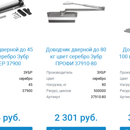
верной до 45
Доводчик дверной до 80
До
серебро Зубр
кг цвет серебро Зубр
100 
Р 37900
ПРОФИ 37910-80
ЗУБР
Производитель
ЗУБР
Произ
серебро
Цвет
серебро
Цвет
45
Нагрузка, кг
80
Нагруз
37900
Ресурс, циклов
500000
Ресур
Артикул
37910-80
Артик
 руб.
2 301 руб.