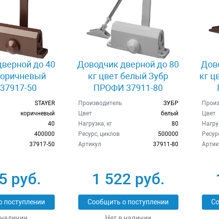
верной до 40
Доводчик дверной до 80
Дов
коричневый
кг цвет белый Зубр
кг ц
 37917-50
ПРОФИ 37911-80
STAYER
Производитель
ЗУБР
Произ
коричневый
Цвет
белый
Цвет
40
Нагрузка, кг
80
Нагруз
400000
Ресурс, циклов
500000
Ресур
37917-50
Артикул
37911-80
Артик
5 руб.
1 522 руб.
о поступлении
Сообщить о поступлении
Со
 наличии
Нет в наличии