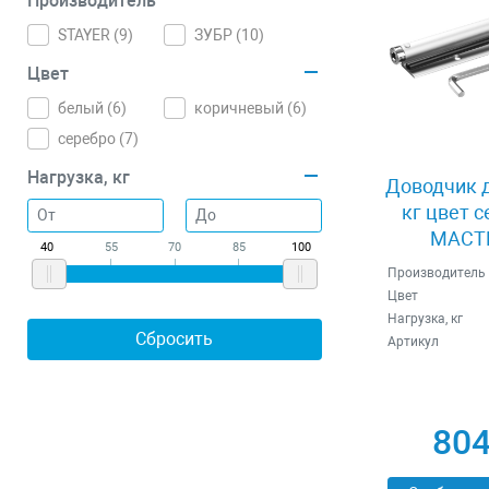
Производитель
STAYER (
9
)
ЗУБР (
10
)
Цвет
белый (
6
)
коричневый (
6
)
серебро (
7
)
Нагрузка, кг
Доводчик д
кг цвет 
МАСТЕ
40
55
70
85
100
Производитель
Цвет
Нагрузка, кг
Артикул
804