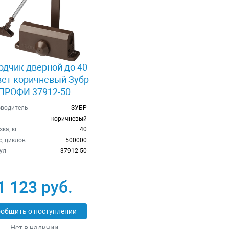
одчик дверной до 40
вет коричневый Зубр
ПРОФИ 37912-50
водитель
ЗУБР
коричневый
ка, кг
40
с, циклов
500000
ул
37912-50
1 123 руб.
общить о поступлении
Нет в наличии