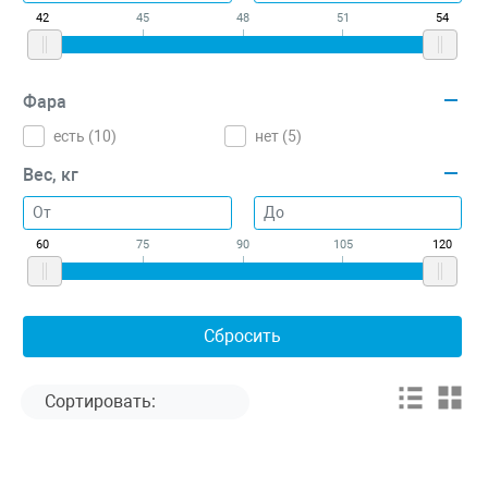
42
45
48
51
54
Фара
есть (
10
)
нет (
5
)
Вес, кг
60
75
90
105
120