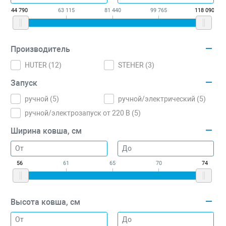
44 790
63 115
81 440
99 765
118 090
Производитель
HUTER (
12
)
STEHER (
3
)
Запуск
ручной (
5
)
ручной/электрический (
5
)
ручной/электрозапуск от 220 В (
5
)
Ширина ковша, см
56
61
65
70
74
Высота ковша, см