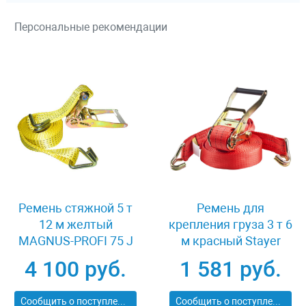
Персональные рекомендации
Ремень стяжной 5 т
Ремень для
12 м желтый
крепления груза 3 т 6
MAGNUS-PROFI 75 J
м красный Stayer
XK44562
PROFESSIONAL 40564-
4 100 руб.
1 581 руб.
6
Сообщить о поступлении
Сообщить о поступлении