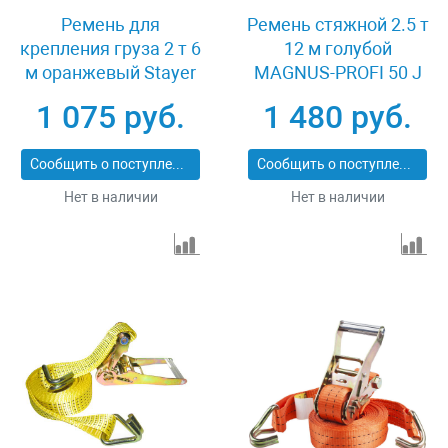
Ремень для
Ремень стяжной 2.5 т
крепления груза 2 т 6
12 м голубой
м оранжевый Stayer
MAGNUS-PROFI 50 J
PROFESSIONAL 40562-
XK44561
1 075 руб.
1 480 руб.
6
Сообщить о поступлении
Сообщить о поступлении
Нет в наличии
Нет в наличии