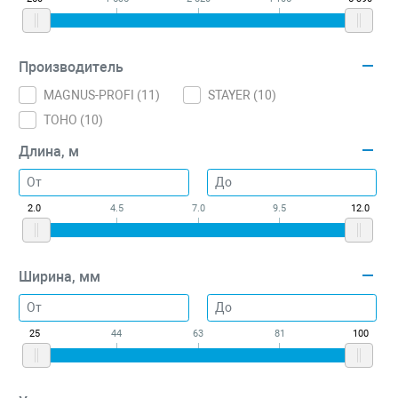
Производитель
MAGNUS-PROFI (
11
)
STAYER (
10
)
TOHO (
10
)
Длина, м
2.0
4.5
7.0
9.5
12.0
Ширина, мм
25
44
63
81
100