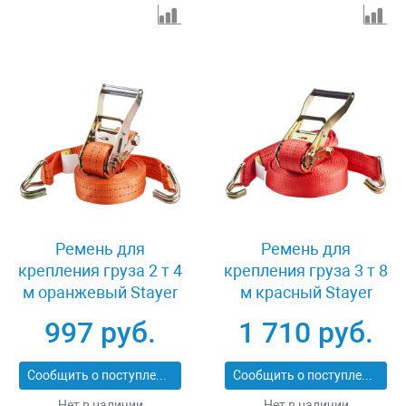
Ремень для
Ремень для
крепления груза 2 т 4
крепления груза 3 т 8
м оранжевый Stayer
м красный Stayer
PROFESSIONAL 40562-
PROFESSIONAL 40564-
997 руб.
1 710 руб.
4
8
Сообщить о поступлении
Сообщить о поступлении
Нет в наличии
Нет в наличии