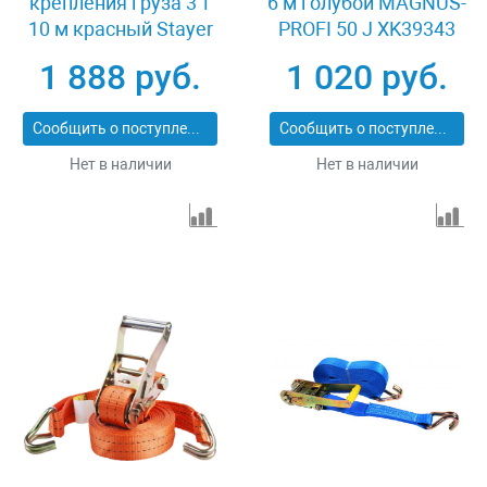
крепления груза 3 т
6 м голубой MAGNUS-
10 м красный Stayer
PROFI 50 J XK39343
PROFESSIONAL 40564-
1 888 руб.
1 020 руб.
10
Сообщить о поступлении
Сообщить о поступлении
Нет в наличии
Нет в наличии