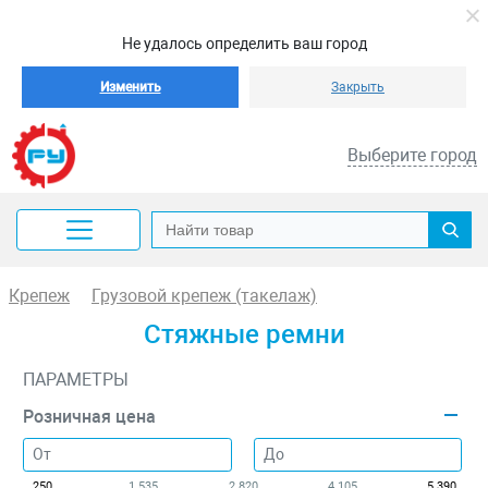
Не удалось определить ваш город
Изменить
Закрыть
Выберите город
Крепеж
Грузовой крепеж (такелаж)
Стяжные ремни
ПАРАМЕТРЫ
Розничная цена
250
1 535
2 820
4 105
5 390