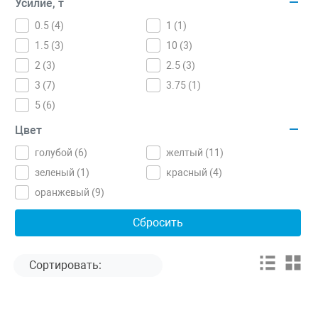
Усилие, т
0.5 (
4
)
1 (
1
)
1.5 (
3
)
10 (
3
)
2 (
3
)
2.5 (
3
)
3 (
7
)
3.75 (
1
)
5 (
6
)
Цвет
голубой (
6
)
желтый (
11
)
зеленый (
1
)
красный (
4
)
оранжевый (
9
)