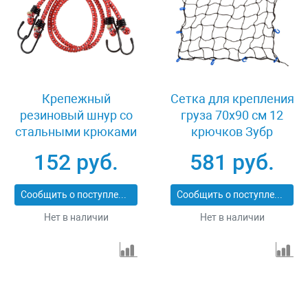
Крепежный
Сетка для крепления
резиновый шнур со
груза 70х90 см 12
стальными крюками
крючков Зубр
100 см 2 шт Stayer
МАСТЕР 40504
152 руб.
581 руб.
MASTER 40505-
100_z01
Сообщить о поступлении
Сообщить о поступлении
Нет в наличии
Нет в наличии