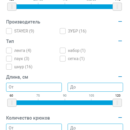
Производитель
STAYER (
9
)
ЗУБР (
16
)
Тип
лента (
4
)
набор (
1
)
паук (
3
)
сетка (
1
)
шнур (
16
)
Длина, см
60
75
90
105
120
Количество крюков