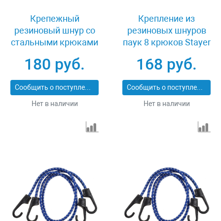
Крепежный
Крепление из
резиновый шнур со
резиновых шнуров
стальными крюками
паук 8 крюков Stayer
80 см 2 шт Зубр
MASTER 40510_z01
180 руб.
168 руб.
МАСТЕР 40507-080
Сообщить о поступлении
Сообщить о поступлении
Нет в наличии
Нет в наличии