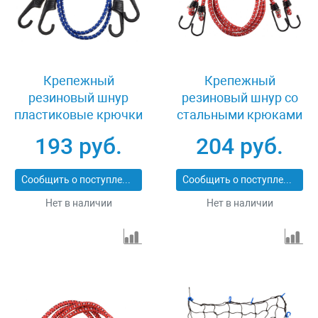
Крепежный
Крепежный
резиновый шнур
резиновый шнур со
пластиковые крючки
стальными крюками
со стальным
100 см 2 шт Зубр
193 руб.
204 руб.
сердечником 100 см 2
МАСТЕР 40507-100
шт Зубр ЭКСПЕРТ
Сообщить о поступлении
Сообщить о поступлении
40508-100
Нет в наличии
Нет в наличии