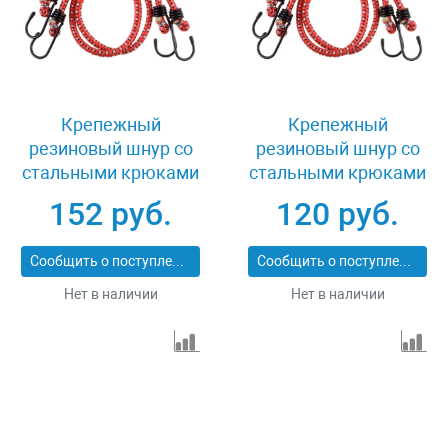
Крепежный
Крепежный
резиновый шнур со
резиновый шнур со
стальными крюками
стальными крюками
100 см 2 шт Stayer
60 см 2 шт Stayer
152 руб.
120 руб.
MASTER 40505-
MASTER 40505-
100_z01
060_z01
Сообщить о поступлении
Сообщить о поступлении
Нет в наличии
Нет в наличии