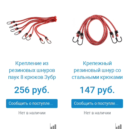
Крепление из
Крепежный
резиновых шнуров
резиновый шнур со
паук 8 крюков Зубр
стальными крюками
МАСТЕР 40509-8
60 см 2 шт Зубр
256 руб.
147 руб.
МАСТЕР 40507-060
Сообщить о поступлении
Сообщить о поступлении
Нет в наличии
Нет в наличии