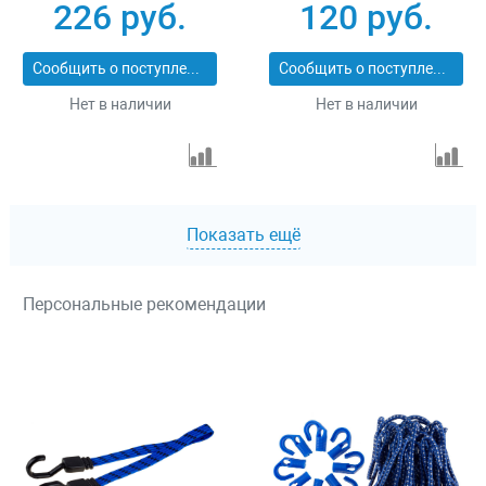
226 руб.
120 руб.
МАСТЕР 40507-120
MASTER 40505-
060_z01
Сообщить о поступлении
Сообщить о поступлении
Нет в наличии
Нет в наличии
Показать ещё
Персональные рекомендации