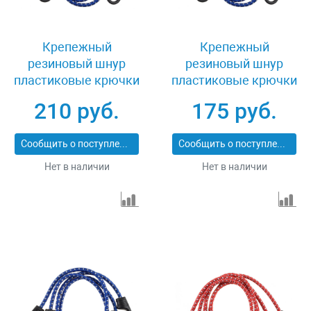
Крепежный
Крепежный
резиновый шнур
резиновый шнур
пластиковые крючки
пластиковые крючки
со стальным
со стальным
210 руб.
175 руб.
сердечником 120 см 2
сердечником 80 см 2
шт Зубр ЭКСПЕРТ
шт Зубр ЭКСПЕРТ
Сообщить о поступлении
Сообщить о поступлении
40508-120
40508-080
Нет в наличии
Нет в наличии