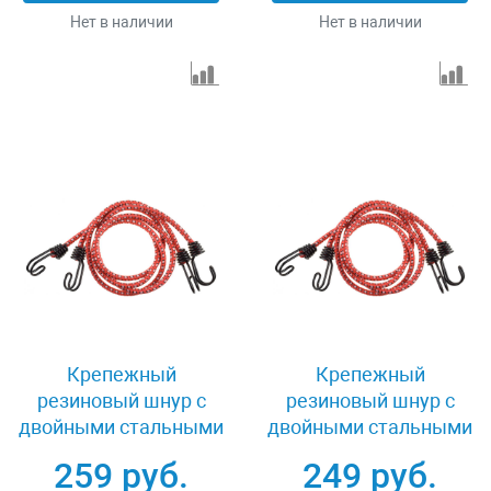
Нет в наличии
Нет в наличии
Крепежный
Крепежный
резиновый шнур с
резиновый шнур с
двойными стальными
двойными стальными
крюками 100 см 2 шт
крюками 60 см 2 шт
259 руб.
249 руб.
Stayer PROFI 40506-
Stayer PROFI 40506-