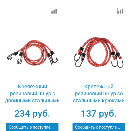
Крепежный
Крепежный
резиновый шнур с
резиновый шнур со
двойными стальными
стальными крюками
крюками 80 см 2 шт
80 см 2 шт Stayer
234 руб.
137 руб.
Stayer PROFI 40506-
MASTER 40505-
080
080_z01
Сообщить о поступлении
Сообщить о поступлении