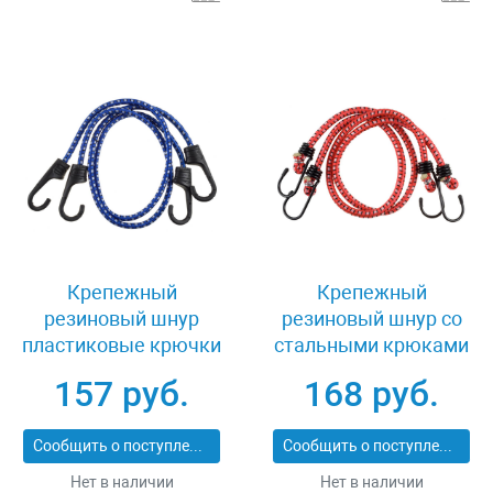
Крепежный
Крепежный
резиновый шнур
резиновый шнур со
пластиковые крючки
стальными крюками
со стальным
120 см 2 шт Stayer
157 руб.
168 руб.
сердечником 60 см 2
MASTER 40505-
шт Зубр ЭКСПЕРТ
120_z01
Сообщить о поступлении
Сообщить о поступлении
40508-060
Нет в наличии
Нет в наличии