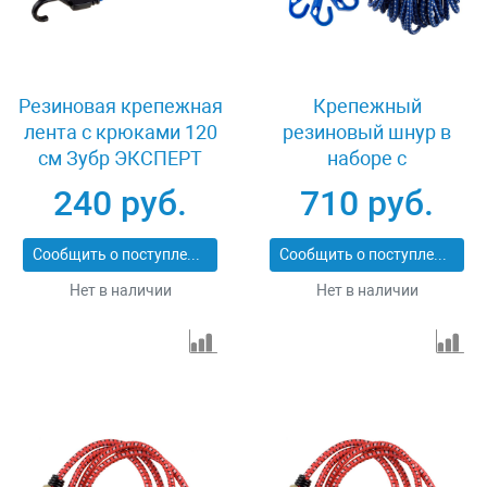
Резиновая крепежная
Крепежный
лента с крюками 120
резиновый шнур в
см Зубр ЭКСПЕРТ
наборе с
40503-120
переставными
240 руб.
710 руб.
крюками 8 шт Зубр
ЭКСПЕРТ 40511
Сообщить о поступлении
Сообщить о поступлении
Нет в наличии
Нет в наличии