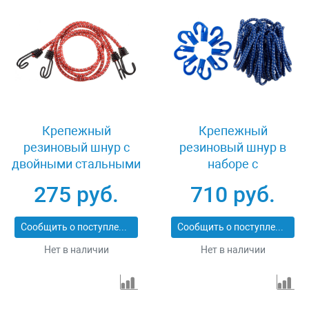
Крепежный
Крепежный
резиновый шнур с
резиновый шнур в
двойными стальными
наборе с
крюками 120 см 2 шт
переставными
275 руб.
710 руб.
Stayer PROFI 40506-
крюками 8 шт Зубр
120
ЭКСПЕРТ 40511
Сообщить о поступлении
Сообщить о поступлении
Нет в наличии
Нет в наличии