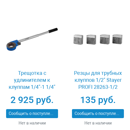
Трещотка с
Резцы для трубных
удлинителем к
клуппов 1/2" Stayer
клуппам 1/4"-1 1/4"
PROFI 28263-1/2
Зубр ПРОФИ 28275-
2 925 руб.
135 руб.
1/4-5/4_z02
Сообщить о поступлении
Сообщить о поступлении
Нет в наличии
Нет в наличии