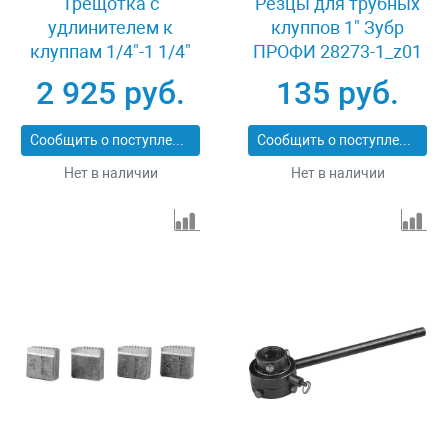
Трещотка с
Резцы для трубных
удлинителем к
клуппов 1" Зубр
клуппам 1/4"-1 1/4"
ПРОФИ 28273-1_z01
Зубр ПРОФИ 28275-
2 925 руб.
135 руб.
1/4-5/4_z02
Сообщить о поступлении
Сообщить о поступлении
Нет в наличии
Нет в наличии