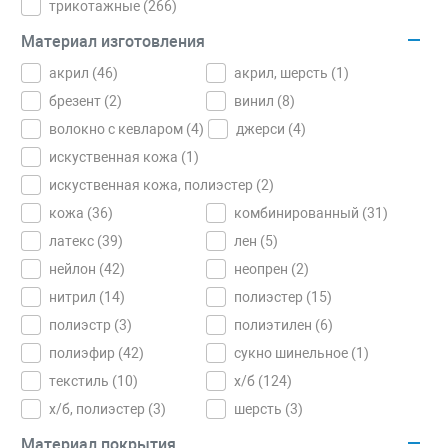
трикотажные (
266
)
Материал изготовления
акрил (
46
)
акрил, шерсть (
1
)
брезент (
2
)
винил (
8
)
волокно с кевларом (
4
)
джерси (
4
)
искуственная кожа (
1
)
искуственная кожа, полиэстер (
2
)
кожа (
36
)
комбинированный (
31
)
латекс (
39
)
лен (
5
)
нейлон (
42
)
неопрен (
2
)
нитрил (
14
)
полиэстер (
15
)
полиэстр (
3
)
полиэтилен (
6
)
полиэфир (
42
)
сукно шинельное (
1
)
текстиль (
10
)
х/б (
124
)
х/б, полиэстер (
3
)
шерсть (
3
)
Материал покрытия