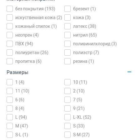
без покрытия (
193
)
брезент (
1
)
искуственная кожа (
2
)
кожа (
3
)
кожаный спилок (
1
)
латекс (
38
)
неопрен (
4
)
нитрил (
65
)
ПВХ (
94
)
поливинилхлорид (
3
)
полиуретан (
26
)
полиэстр (
7
)
пропитка (
6
)
резина (
1
)
Размеры
1 (
4
)
10 (
11
)
11 (
10
)
2 (
10
)
6 (
6
)
7 (
5
)
8 (
4
)
9 (
21
)
L (
94
)
L-XL (
52
)
M (
47
)
S (
33
)
S-L (
1
)
S-M (
27
)