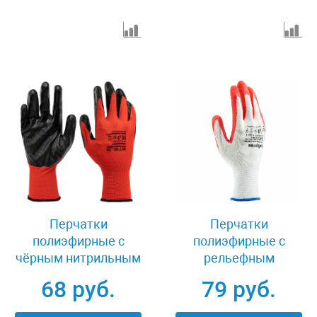
Перчатки
Перчатки
полиэфирные с
полиэфирные с
чёрным нитрильным
рельефным
покрытием, размер 9,
покрытием из нат
68 руб.
79 руб.
13 класс вязки Stels
латекса, 15 класс
678705
вязки, 57 г Сибртех