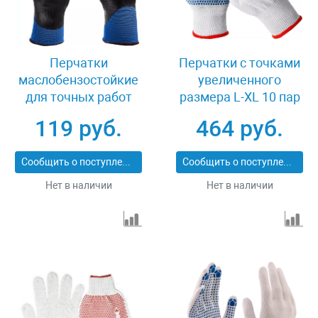
Перчатки
Перчатки с точками
маслобензостойкие
увеличенного
для точных работ
размера L-XL 10 пар
размер XL Зубр
Зубр ТОЧКА+ 11451-
119 руб.
464 руб.
МЕХАНИК+ 11279-XL
K10
Сообщить о поступлении
Сообщить о поступлении
Нет в наличии
Нет в наличии