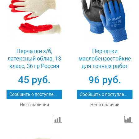
Перчатки х/б,
Перчатки
латексный облив, 13
маслобензостойкие
класс, 36 гр Россия
для точных работ
67724
размер M Зубр
45 руб.
96 руб.
МЕХАНИК 11276-
M_z01
Сообщить о поступлении
Сообщить о поступлении
Нет в наличии
Нет в наличии