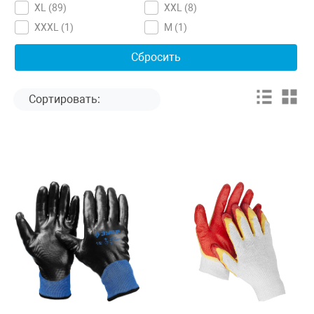
XL (
89
)
XXL (
8
)
XXXL (
1
)
М (
1
)