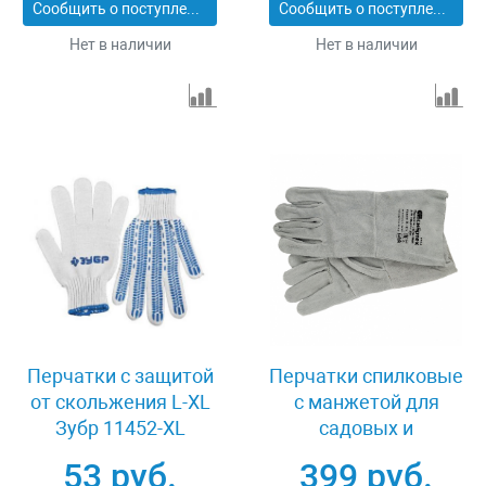
Сообщить о поступлении
Сообщить о поступлении
67767
Нет в наличии
Нет в наличии
Перчатки с защитой
Перчатки спилковые
от скольжения L-XL
с манжетой для
Зубр 11452-XL
садовых и
строительных работ,
53 руб.
399 руб.
размер XL, Сибртех