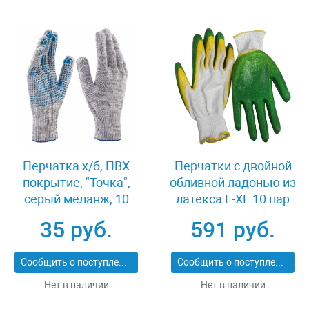
Перчатка х/б, ПВХ
Перчатки c двойной
покрытие, "Точка",
обливной ладонью из
серый меланж, 10
латекса L-XL 10 пар
класс Россия 67815
Зубр МАСТЕР 11459-
35 руб.
591 руб.
K10
Сообщить о поступлении
Сообщить о поступлении
Нет в наличии
Нет в наличии