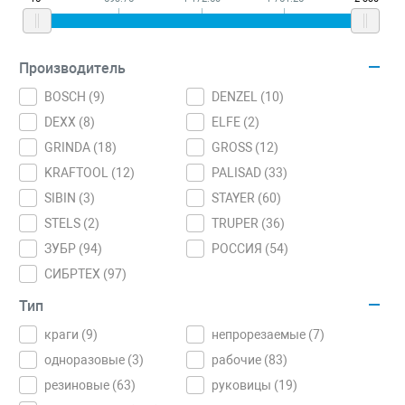
Производитель
BOSCH (
9
)
DENZEL (
10
)
DEXX (
8
)
ELFE (
2
)
GRINDA (
18
)
GROSS (
12
)
KRAFTOOL (
12
)
PALISAD (
33
)
SIBIN (
3
)
STAYER (
60
)
STELS (
2
)
TRUPER (
36
)
ЗУБР (
94
)
РОССИЯ (
54
)
СИБРТЕХ (
97
)
Тип
краги (
9
)
непрорезаемые (
7
)
одноразовые (
3
)
рабочие (
83
)
резиновые (
63
)
руковицы (
19
)