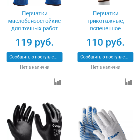
Перчатки
Перчатки
маслобензостойкие
трикотажные,
для точных работ
вспененное
размер L Зубр
нитрильное
119 руб.
110 руб.
МЕХАНИК+ 11279-L
покрытие, размер L,
15 класс вязки
Сообщить о поступлении
Сообщить о поступлении
Сибртех 67873
Нет в наличии
Нет в наличии