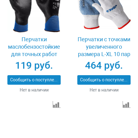
Перчатки
Перчатки с точками
маслобензостойкие
увеличенного
для точных работ
размера L-XL 10 пар
размер XL Зубр
Зубр ТОЧКА+ 11451-
119 руб.
464 руб.
МЕХАНИК+ 11279-XL
K10
Сообщить о поступлении
Сообщить о поступлении
Нет в наличии
Нет в наличии