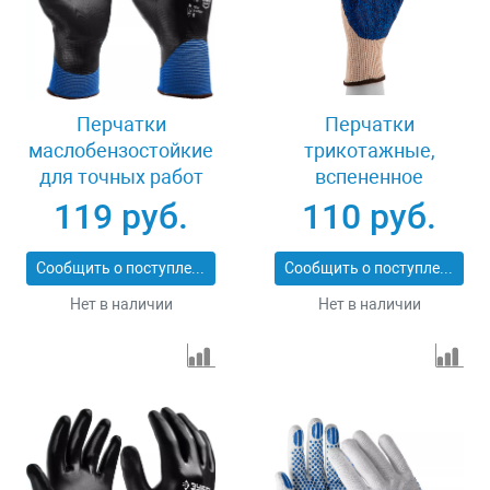
Перчатки
Перчатки
маслобензостойкие
трикотажные,
для точных работ
вспененное
размер L Зубр
нитрильное
119 руб.
110 руб.
МЕХАНИК+ 11279-L
покрытие, размер L,
15 класс вязки
Сообщить о поступлении
Сообщить о поступлении
Сибртех 67873
Нет в наличии
Нет в наличии