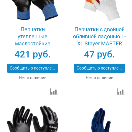
Перчатки
Перчатки c двойной
утепленные
обливной ладонью L-
маслостойкие
XL Stayer MASTER
размер L-XL Зубр
11409-XL
421 руб.
47 руб.
АРКТИКА 11469-XL
Сообщить о поступлении
Сообщить о поступлении
Нет в наличии
Нет в наличии