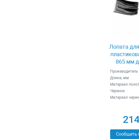
Лопата для
пластикова
865 мм 
черенок 
Производитель
Длина, мм
Материал поло
Черенок
Материал черен
214
Сообщить 