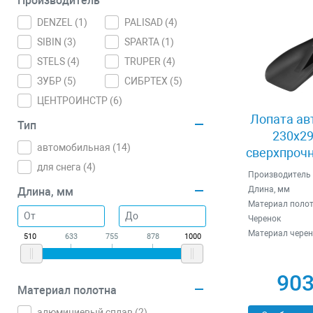
Производитель
DENZEL (
1
)
PALISAD (
4
)
SIBIN (
3
)
SPARTA (
1
)
STELS (
4
)
TRUPER (
4
)
ЗУБР (
5
)
СИБРТЕХ (
5
)
ЦЕНТРОИНСТР (
6
)
Лопата ав
Тип
230х2
автомобильная (
14
)
сверхпроч
для снега (
4
)
Denze
Производитель
Длина, мм
Длина, мм
Материал поло
Черенок
Материал черен
510
633
755
878
1000
903
Материал полотна
алюминиевый сплав (
2
)