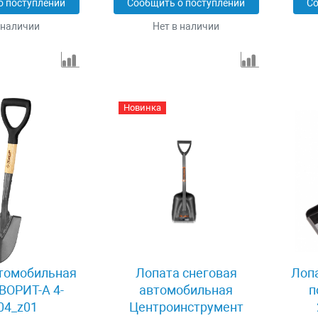
о поступлении
Сообщить о поступлении
Со
 наличии
Нет в наличии
Новинка
томобильная
Лопата снеговая
Лопа
ВОРИТ-А 4-
автомобильная
п
04_z01
Центроинструмент