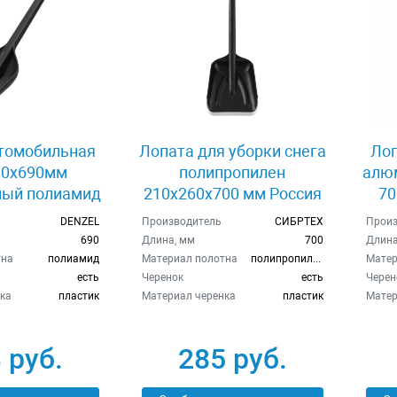
томобильная
Лопата для уборки снега
Лоп
90х690мм
полипропилен
алюм
ный полиамид
210х260х700 мм Россия
70
l 61670
Сибртех 61679
ч
DENZEL
Производитель
СИБРТЕХ
Произ
690
Длина, мм
700
Длина
тна
полиамид
Материал полотна
полипропилен
Матер
есть
Черенок
есть
Черен
ка
пластик
Материал черенка
пластик
Матер
 руб.
285 руб.