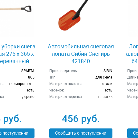
 уборки снега
Автомобильная снеговая
Лоп
я 275 х 365 х
лопата Сибин Снегирь
алюм
деревянный
421840
64
Sparta 61639
чер
SPARTA
Производитель
SIBIN
Произ
865
Тип
для снега
Длина
тна
полипропилен
Материал полотна
сталь
Матер
есть
Черенок
есть
Черен
ка
дерево
Материал черенка
пластик
Матер
 руб.
456 руб.
о поступлении
Сообщить о поступлении
Со