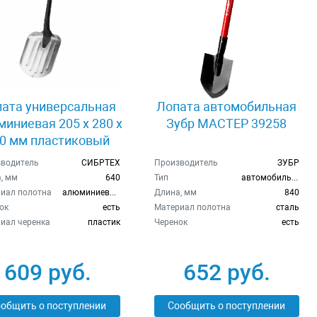
ата универсальная
Лопата автомобильная
иниевая 205 х 280 х
Зубр МАСТЕР 39258
0 мм пластиковый
енок Россия Сибртех
водитель
СИБРТЕХ
Производитель
ЗУБР
61622
, мм
640
Тип
автомобильная
иал полотна
алюминиевый сплав
Длина, мм
840
ок
есть
Материал полотна
сталь
иал черенка
пластик
Черенок
есть
609 руб.
652 руб.
общить о поступлении
Сообщить о поступлении