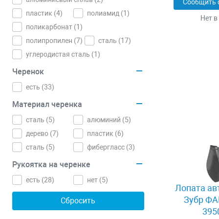
Сообщить 
пластик (
4
)
полиамид (
1
)
Нет в
поликарбонат (
1
)
полипропилен (
7
)
сталь (
17
)
углеродистая сталь (
1
)
Черенок
есть (
33
)
Материал черенка
cталь (
5
)
алюминий (
5
)
дерево (
7
)
пластик (
6
)
сталь (
5
)
фибергласс (
3
)
Рукоятка на черенке
есть (
28
)
нет (
5
)
Лопата ав
Зубр ФА
395