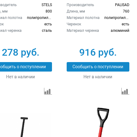
ьной черенок Россия
телескопический
водитель
STELS
Производитель
PALISAD
Stels 61654
черенок Palisad 615005
, мм
800
Длина, мм
760
иал полотна
полипропилен
Материал полотна
полипропилен
ок
есть
Черенок
есть
иал черенка
сталь
Материал черенка
алюминий
278 руб.
916 руб.
общить о поступлении
Сообщить о поступлении
Нет в наличии
Нет в наличии