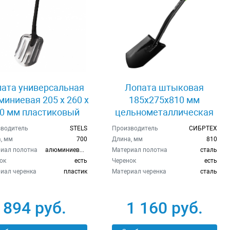
ата универсальная
Лопата штыковая
иниевая 205 х 260 х
185х275х810 мм
0 мм пластиковый
цельнометаллическая
еренок Stels 61585
Россия Сибртех 61614
водитель
STELS
Производитель
СИБРТЕХ
, мм
700
Длина, мм
810
иал полотна
алюминиевый сплав
Материал полотна
сталь
ок
есть
Черенок
есть
иал черенка
пластик
Материал черенка
cталь
894 руб.
1 160 руб.