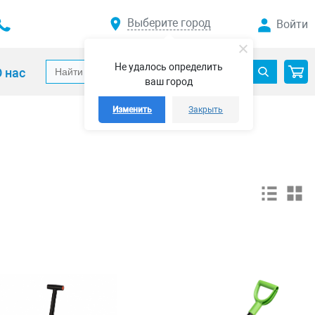
Выберите город
Войти
Не удалось определить
 нас
ваш город
Изменить
Закрыть