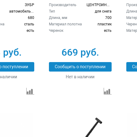
FINLAND 1904
стал
ЗУБР
Производитель
ЦЕНТРОИНСТР
Произ
автомобильная
Тип
для снега
Длина
680
Длина, мм
700
Матер
тна
сталь
Материал полотна
пластик
Черен
есть
Черенок
есть
Матер
 руб.
669 руб.
о поступлении
Сообщить о поступлении
Со
 наличии
Нет в наличии