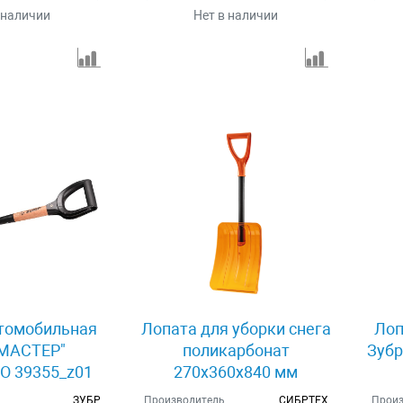
 наличии
Нет в наличии
томобильная
Лопата для уборки снега
Лоп
"МАСТЕР"
поликарбонат
Зубр
 39355_z01
270х360х840 мм
стальной черенок
ЗУБР
Производитель
СИБРТЕХ
Произ