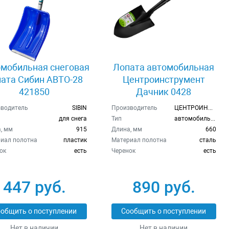
мобильная снеговая
Лопата автомобильная
пата Сибин АВТО-28
Центроинструмент
421850
Дачник 0428
водитель
SIBIN
Производитель
ЦЕНТРОИНСТР
для снега
Тип
автомобильная
, мм
915
Длина, мм
660
иал полотна
пластик
Материал полотна
сталь
ок
есть
Черенок
есть
447 руб.
890 руб.
общить о поступлении
Сообщить о поступлении
Нет в наличии
Нет в наличии