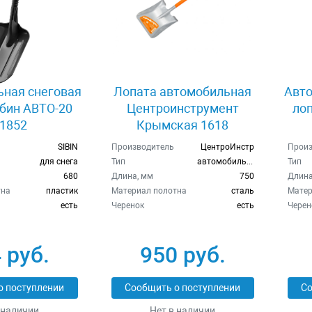
ная снеговая
Лопата автомобильная
Авто
бин АВТО-20
Центроинструмент
ло
1852
Крымская 1618
SIBIN
Производитель
ЦентроИнстр
Произ
для снега
Тип
автомобильная
Тип
680
Длина, мм
750
Длина
тна
пластик
Материал полотна
сталь
Матер
есть
Черенок
есть
Черен
 руб.
950 руб.
о поступлении
Сообщить о поступлении
Со
 наличии
Нет в наличии