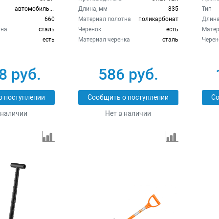
усиленная Сибртех 61673
автомобильная
Длина, мм
835
Тип
660
Материал полотна
поликарбонат
Длина
тна
сталь
Черенок
есть
Матер
есть
Материал черенка
cталь
Черен
8 руб.
586 руб.
о поступлении
Сообщить о поступлении
Со
 наличии
Нет в наличии