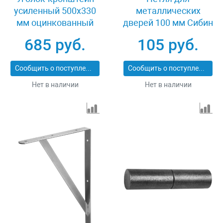
усиленный 500х330
металлических
мм оцинкованный
дверей 100 мм Сибин
Stayer MASTER 37424-
37617-100-18
685 руб.
105 руб.
5
Сообщить о поступлении
Сообщить о поступлении
Нет в наличии
Нет в наличии