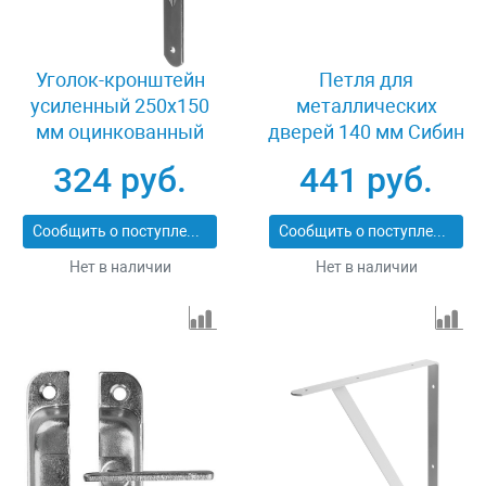
Уголок-кронштейн
Петля для
усиленный 250х150
металлических
мм оцинкованный
дверей 140 мм Сибин
Stayer MASTER 37420-
37617-140-40
324 руб.
441 руб.
5
Сообщить о поступлении
Сообщить о поступлении
Нет в наличии
Нет в наличии