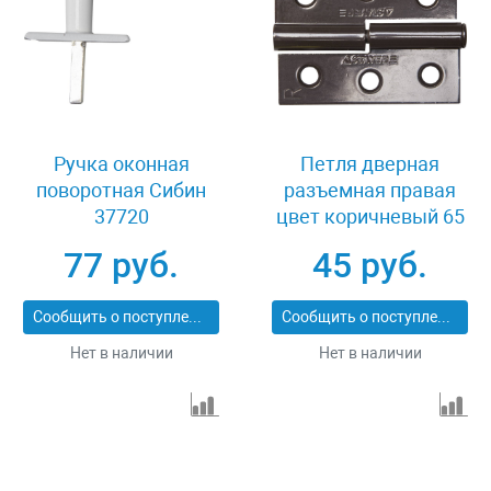
Ручка оконная
Петля дверная
поворотная Сибин
разъемная правая
37720
цвет коричневый 65
мм Stayer MASTER
77 руб.
45 руб.
37613-65-3R
Сообщить о поступлении
Сообщить о поступлении
Нет в наличии
Нет в наличии