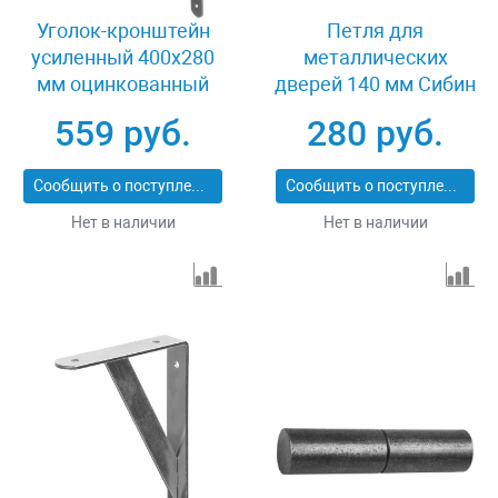
Уголок-кронштейн
Петля для
усиленный 400х280
металлических
мм оцинкованный
дверей 140 мм Сибин
Stayer MASTER 37423-
37617-140-30
559 руб.
280 руб.
5
Сообщить о поступлении
Сообщить о поступлении
Нет в наличии
Нет в наличии