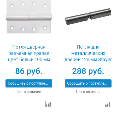
Петля дверная
Петля для
разъемная правая
металлических
цвет белый 100 мм
дверей 120 мм Stayer
Stayer MASTER 37613-
MASTER 37615-120
86 руб.
288 руб.
100-2R
Сообщить о поступлении
Сообщить о поступлении
Нет в наличии
Нет в наличии