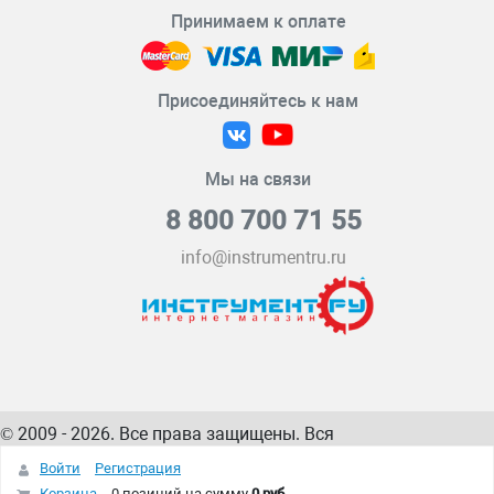
Принимаем к оплате
Присоединяйтесь к нам
Мы на связи
8 800 700 71 55
info@instrumentru.ru
© 2009 - 2026. Все права защищены. Вся
информация на сайте – собственность
ИнструментРУ
Войти
Регистрация
интернет-магазина
Корзина
0 позиций
на сумму
0 руб.