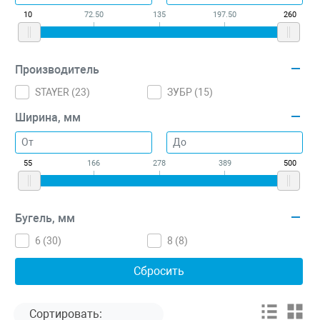
10
72.50
135
197.50
260
Производитель
STAYER (
23
)
ЗУБР (
15
)
Ширина, мм
55
166
278
389
500
Бугель, мм
6 (
30
)
8 (
8
)