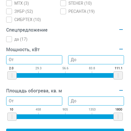
MTX (
3
)
STEHER (
10
)
ЗУБР (
52
)
РЕСАНТА (
19
)
СИБРТЕХ (
10
)
Спецпредложение
да (
17
)
Мощность, кВт
2.0
29.3
56.6
83.8
111.1
Площадь обогрева, кв. м
10
458
905
1353
1800