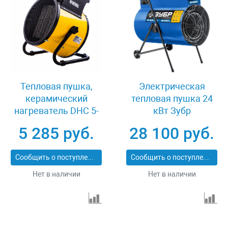
Тепловая пушка,
Электрическая
керамический
тепловая пушка 24
нагреватель DHC 5-
кВт Зубр
400, 230 В, 0.04/3/5
Профессионал ТП-П24
5 285 руб.
28 100 руб.
кВт Denzel 96428
Сообщить о поступлении
Сообщить о поступлении
Нет в наличии
Нет в наличии