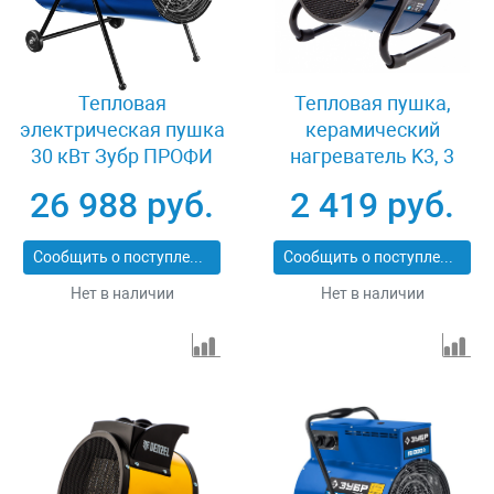
Тепловая
Тепловая пушка,
электрическая пушка
керамический
30 кВт Зубр ПРОФИ
нагреватель K3, 3
ЗТП-30
режима, 1500/3000 Вт
26 988 руб.
2 419 руб.
Сибртех 96404
Сообщить о поступлении
Сообщить о поступлении
Нет в наличии
Нет в наличии