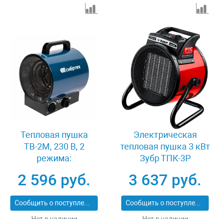
Тепловая пушка
Электрическая
ТВ-2М, 230 В, 2
тепловая пушка 3 кВт
режима:
Зубр ТПК-3Р
вентилятор/2000 Вт
2 596 руб.
3 637 руб.
Сибртех 96436
Сообщить о поступлении
Сообщить о поступлении