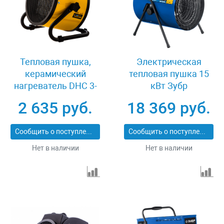
Тепловая пушка,
Электрическая
керамический
тепловая пушка 15
нагреватель DHC 3-
кВт Зубр
150, 230 В, 0.025/1.5/3
Профессионал ТП-П15
2 635 руб.
18 369 руб.
кВт Denzel 96431
Сообщить о поступлении
Сообщить о поступлении
Нет в наличии
Нет в наличии