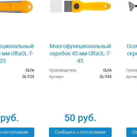
кциональный
Многофункциональный
Осо
 мм OlfaOL-T-
скребок 45 мм OlfaOL-T-
скр
25
45
OLFA
Производитель
OLFA
Произ
OL-T-25
Артикул
OL-T-45
Артик
 руб.
50 руб.
о поступлении
Сообщить о поступлении
Со