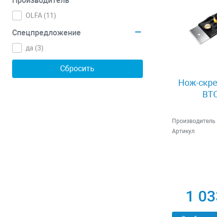
Производитель
OLFA (
11
)
Спецпредложение
да (
3
)
Нож-скре
BTC
Производитель
Артикул
1 03