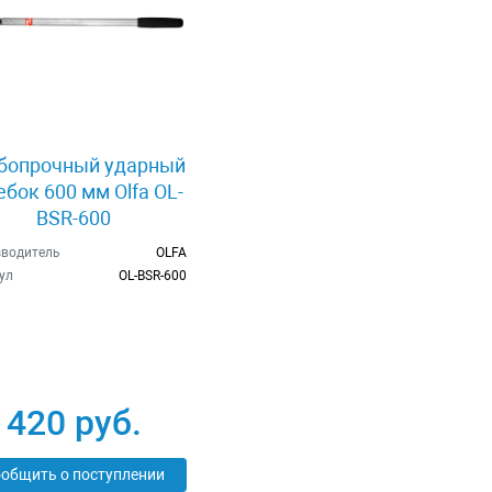
бопрочный ударный
ебок 600 мм Olfa OL-
BSR-600
водитель
OLFA
ул
OL-BSR-600
420 руб.
общить о поступлении