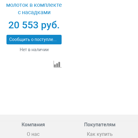
молоток в комплекте
с насадками
Jonnesway JAH-
20 553 руб.
303HK
Сообщить о поступлении
Нет в наличии
Компания
Покупателям
О нас
Как купить