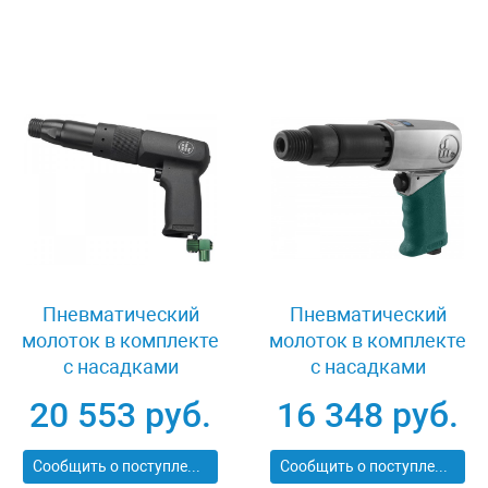
Пневматический
Пневматический
молоток в комплекте
молоток в комплекте
с насадками
с насадками
Jonnesway JAH-
Jonnesway JAH-
20 553 руб.
16 348 руб.
303HK
6833HK
Сообщить о поступлении
Сообщить о поступлении