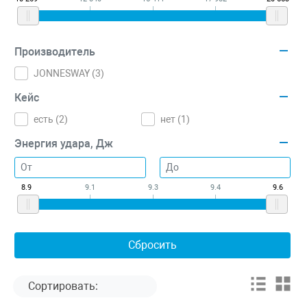
Производитель
JONNESWAY (
3
)
Кейс
есть (
2
)
нет (
1
)
Энергия удара, Дж
8.9
9.1
9.3
9.4
9.6