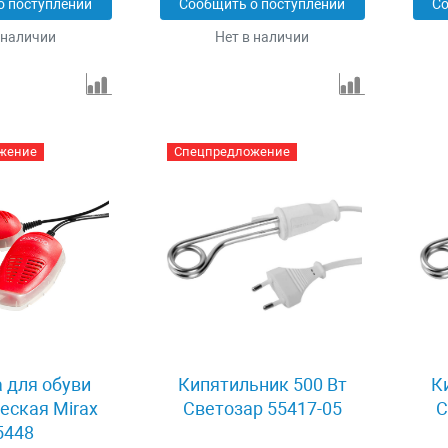
о поступлении
Сообщить о поступлении
Со
 наличии
Нет в наличии
жение
Спецпредложение
 для обуви
Кипятильник 500 Вт
К
еская Mirax
Светозар 55417-05
С
5448