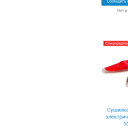
Сообщить 
Нет в
Спецпредло
Сушилка
электрич
5