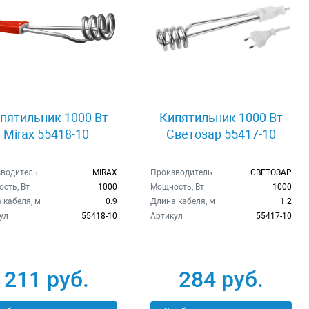
пятильник 1000 Вт
Кипятильник 1000 Вт
Mirax 55418-10
Светозар 55417-10
водитель
MIRAX
Производитель
СВЕТОЗАР
сть, Вт
1000
Мощность, Вт
1000
 кабеля, м
0.9
Длина кабеля, м
1.2
ул
55418-10
Артикул
55417-10
211 руб.
284 руб.