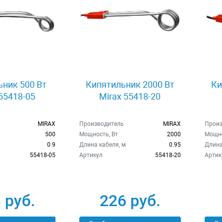
ник 500 Вт
Кипятильник 2000 Вт
Ки
 55418-05
Mirax 55418-20
MIRAX
Производитель
MIRAX
Произ
500
Мощность, Вт
2000
Мощно
м
0.9
Длина кабеля, м
0.95
Длина
55418-05
Артикул
55418-20
Артик
 руб.
226 руб.