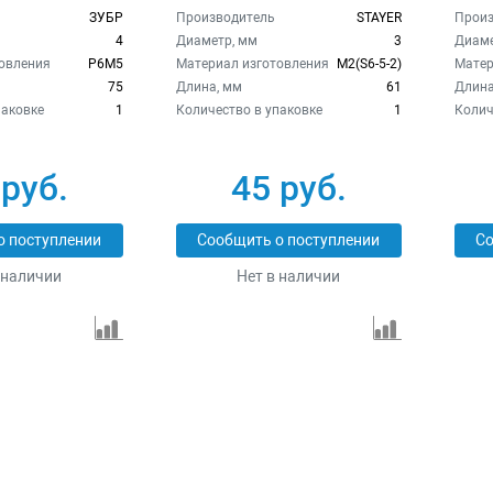
ЗУБР
Производитель
STAYER
Произ
4
Диаметр, мм
3
Диаме
овления
Р6М5
Материал изготовления
М2(S6-5-2)
Матер
75
Длина, мм
61
Длина
паковке
1
Количество в упаковке
1
Колич
 руб.
45 руб.
о поступлении
Сообщить о поступлении
Со
 наличии
Нет в наличии