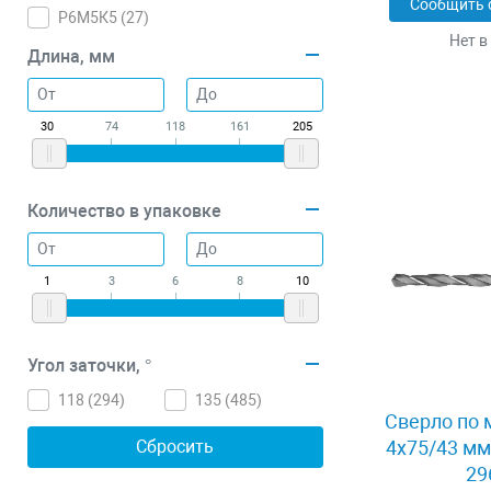
Сообщить 
Р6М5К5 (
27
)
Нет в
Длина, мм
30
74
118
161
205
Количество в упаковке
1
3
6
8
10
Угол заточки, °
118 (
294
)
135 (
485
)
Сверло по 
4x75/43 мм
29