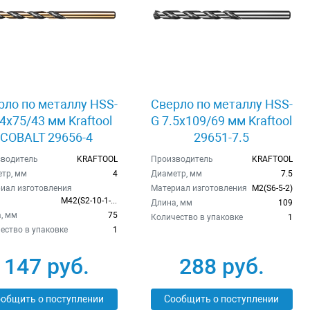
рло по металлу HSS-
Сверло по металлу HSS-
4x75/43 мм Kraftool
G 7.5x109/69 мм Kraftool
COBALT 29656-4
29651-7.5
водитель
KRAFTOOL
Производитель
KRAFTOOL
тр, мм
4
Диаметр, мм
7.5
иал изготовления
Материал изготовления
М2(S6-5-2)
М42(S2-10-1-8)
Длина, мм
109
, мм
75
Количество в упаковке
1
ество в упаковке
1
147 руб.
288 руб.
общить о поступлении
Сообщить о поступлении