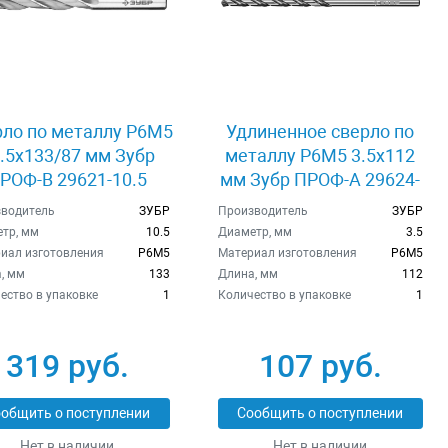
ло по металлу Р6М5
Удлиненное сверло по
.5x133/87 мм Зубр
металлу Р6М5 3.5x112
РОФ-B 29621-10.5
мм Зубр ПРОФ-А 29624-
3.5
водитель
ЗУБР
Производитель
ЗУБР
тр, мм
10.5
Диаметр, мм
3.5
иал изготовления
Р6М5
Материал изготовления
Р6М5
, мм
133
Длина, мм
112
ество в упаковке
1
Количество в упаковке
1
319 руб.
107 руб.
общить о поступлении
Сообщить о поступлении
Нет в наличии
Нет в наличии