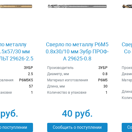
по металлу
Сверло по металлу Р6М5
Све
.5x57/30 мм
0.8x30/10 мм Зубр ПРОФ-
Co 
ЬТ 29626-2.5
А 29625-0.8
ЗУБР
Производитель
ЗУБР
Произ
2.5
Диаметр, мм
0.8
Диаме
овления
Р6М5К5
Материал изготовления
Р6М5
Матер
57
Длина, мм
30
Длина
паковке
1
Количество в упаковке
1
Колич
 руб.
40 руб.
о поступлении
Сообщить о поступлении
Со