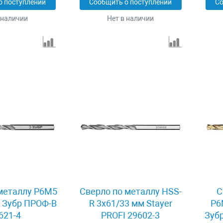
о поступлении
Сообщить о поступлении
Со
 наличии
Нет в наличии
металлу Р6М5
Сверло по металлу HSS-
С
 Зубр ПРОФ-B
R 3x61/33 мм Stayer
Р6
621-4
PROFI 29602-3
Зуб