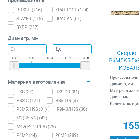
Производитель
BOSCH (
216
)
KRAFTOOL (
104
)
STAYER (
115
)
URAGAN (
61
)
ЗУБР (
287
)
Диаметр, мм
Сверло 
0.8
5.6
10.4
15.2
20.0
Р6М5К5 5x8
КОБАЛЬ
Производитель
Материал изготовления
Диаметр, мм
Материал изгот
HSS (
34
)
HSS-CO (
81
)
Длина, мм
HSS-G (
176
)
HSS-TIN (
3
)
Количество в у
P6M5/HSS (
31
)
P9M3/HSS (
30
)
М2(S6-5-2) (
43
)
155
М42(S2-10-1-8) (
25
)
Р4М2 (
44
)
Р6М5 (
289
)