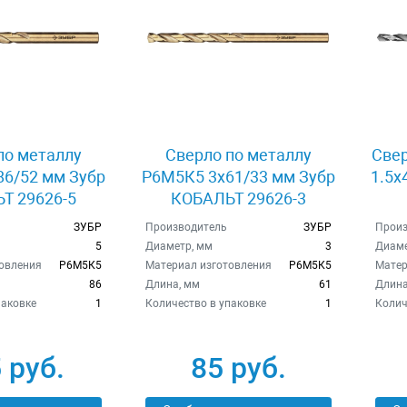
по металлу
Сверло по металлу
Свер
6/52 мм Зубр
Р6М5К5 3x61/33 мм Зубр
1.5x
Т 29626-5
КОБАЛЬТ 29626-3
ЗУБР
Производитель
ЗУБР
Произ
5
Диаметр, мм
3
Диаме
овления
Р6М5К5
Материал изготовления
Р6М5К5
Матер
86
Длина, мм
61
Длина
паковке
1
Количество в упаковке
1
Колич
 руб.
85 руб.