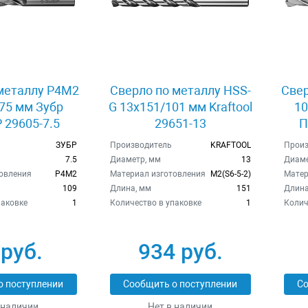
металлу Р4М2
Сверло по металлу HSS-
Свер
75 мм Зубр
G 13x151/101 мм Kraftool
10
29605-7.5
29651-13
П
ЗУБР
Производитель
KRAFTOOL
Произ
7.5
Диаметр, мм
13
Диаме
овления
Р4М2
Материал изготовления
М2(S6-5-2)
Матер
109
Длина, мм
151
Длина
паковке
1
Количество в упаковке
1
Колич
 руб.
934 руб.
о поступлении
Сообщить о поступлении
Со
 наличии
Нет в наличии