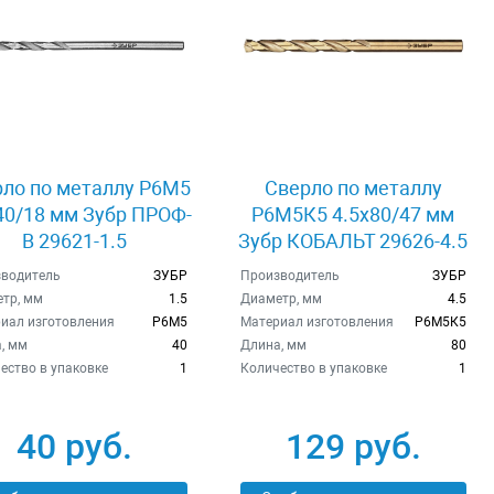
ло по металлу Р6М5
Сверло по металлу
40/18 мм Зубр ПРОФ-
Р6М5К5 4.5x80/47 мм
B 29621-1.5
Зубр КОБАЛЬТ 29626-4.5
водитель
ЗУБР
Производитель
ЗУБР
тр, мм
1.5
Диаметр, мм
4.5
иал изготовления
Р6М5
Материал изготовления
Р6М5К5
, мм
40
Длина, мм
80
ество в упаковке
1
Количество в упаковке
1
40 руб.
129 руб.