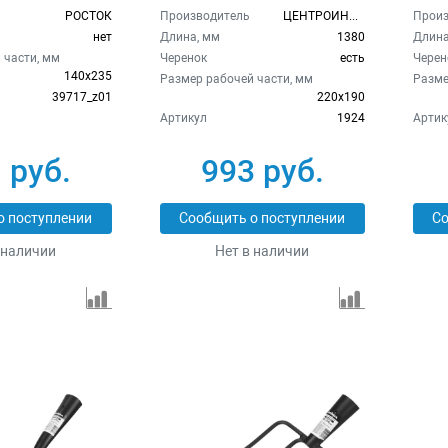
РОСТОК
Производитель
ЦЕНТРОИНСТР
Произ
нет
Длина, мм
1380
Длина
 части, мм
Черенок
есть
Черен
140х235
Размер рабочей части, мм
Разме
39717_z01
220х190
Артикул
1924
Артик
 руб.
993 руб.
о поступлении
Сообщить о поступлении
Со
 наличии
Нет в наличии