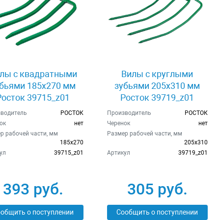
лы с квадратными
Вилы с круглыми
бьями 185х270 мм
зубьями 205х310 мм
Росток 39715_z01
Росток 39719_z01
водитель
РОСТОК
Производитель
РОСТОК
ок
нет
Черенок
нет
р рабочей части, мм
Размер рабочей части, мм
185х270
205х310
ул
39715_z01
Артикул
39719_z01
393 руб.
305 руб.
общить о поступлении
Сообщить о поступлении