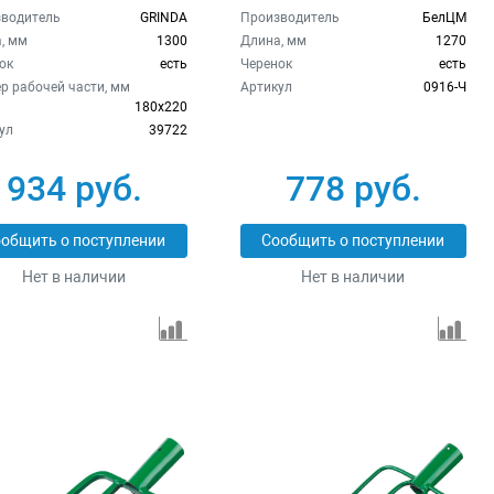
водитель
GRINDA
Производитель
БелЦМ
, мм
1300
Длина, мм
1270
ок
есть
Черенок
есть
р рабочей части, мм
Артикул
0916-Ч
180х220
ул
39722
934 руб.
778 руб.
общить о поступлении
Сообщить о поступлении
Нет в наличии
Нет в наличии