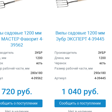
ы садовые 1200 мм
Вилы садовые 1200 мм
 МАСТЕР Фаворит 4-
Зубр ЭКСПЕРТ 4-39445
39562
водитель
ЗУБР
Производитель
ЗУБР
, мм
1200
Длина, мм
1200
ок
есть
Черенок
есть
р рабочей части, мм
Размер рабочей части, мм
280х180
290х180
ул
4-39562
Артикул
4-39445
720 руб.
1 040 руб.
общить о поступлении
Сообщить о поступлении
Нет в наличии
Нет в наличии