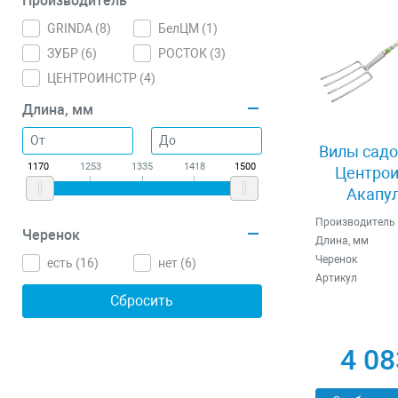
Производитель
GRINDA (
8
)
БелЦМ (
1
)
ЗУБР (
6
)
РОСТОК (
3
)
ЦЕНТРОИНСТР (
4
)
Длина, мм
Вилы садо
1170
1253
1335
1418
1500
Центрои
Акапул
Производитель
Черенок
Длина, мм
Черенок
есть (
16
)
нет (
6
)
Артикул
4 08