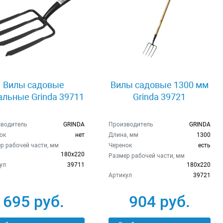
Вилы садовые
Вилы садовые 1300 мм
альные Grinda 39711
Grinda 39721
водитель
GRINDA
Производитель
GRINDA
ок
нет
Длина, мм
1300
р рабочей части, мм
Черенок
есть
180х220
Размер рабочей части, мм
ул
39711
180х220
Артикул
39721
695 руб.
904 руб.