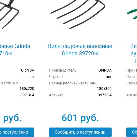
овые Grinda
Вилы садовые навозные
Ви
710-4
Grinda 39720-4
зу
GRINDA
Производитель
GRINDA
Произ
нет
Черенок
нет
Черен
 части, мм
Размер рабочей части, мм
Разме
180х220
180х300
39710-4
Артикул
39720-4
Артик
 руб.
601 руб.
о поступлении
Сообщить о поступлении
Со