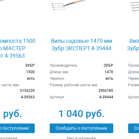
омпоста 1500
Вилы садовые 1470 мм
Вил
р МАСТЕР
Зубр ЭКСПЕРТ 4-39444
Зубр
т 4-39563
ЗУБР
Производитель
ЗУБР
Произ
1500
Длина, мм
1470
Длина
есть
Черенок
есть
Черен
 части, мм
Размер рабочей части, мм
Разме
315х220
290х180
4-39563
Артикул
4-39444
Артик
 руб.
1 040 руб.
о поступлении
Сообщить о поступлении
Со
 наличии
Нет в наличии